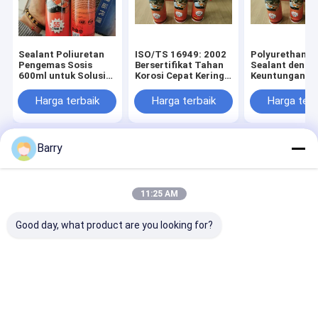
Sealant Poliuretan
ISO/TS 16949: 2002
Polyurethane
Pengemas Sosis
Bersertifikat Tahan
Sealant denga
600ml untuk Solusi
Korosi Cepat Kering
Keuntungan da
Penyegelan Fleksibel
Polyurethane
Sealant yang 
dalam Aplikasi
Sealant PU Sealant
baik dan kinerj
Harga terbaik
Harga terbaik
Harga terb
Industri
untuk Kaca Depan
Adhesive Tack
Otomotif dan Ikatan
Time 40 min 
Struktural Bodi
Mobil
Barry
Rumah
Tentang kita
Desktop Site
Sitemap
Kebijakan Privasi
Kualitas
Cat Semprot Kain
Pabrik cina.Copyright © 2026 Aristo
11:25 AM
Industries Corporation Limited. All Rights Reserved.
Good day, what product are you looking for?
Rumah
Produk
Tentang Kami