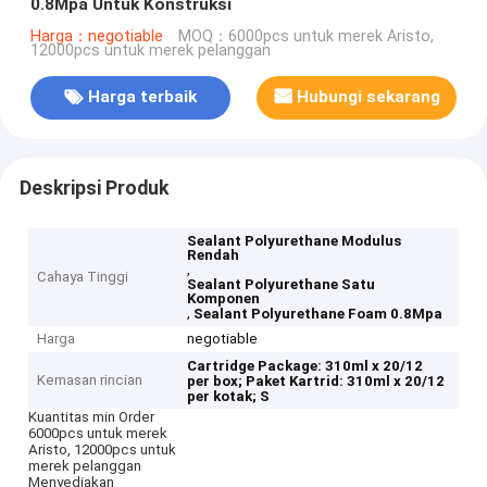
0.8Mpa Untuk Konstruksi
Harga：negotiable
MOQ：6000pcs untuk merek Aristo,
12000pcs untuk merek pelanggan
Harga terbaik
Hubungi sekarang
Deskripsi Produk
Sealant Polyurethane Modulus
Rendah
,
Cahaya Tinggi
Sealant Polyurethane Satu
Komponen
,
Sealant Polyurethane Foam 0.8Mpa
Harga
negotiable
Cartridge Package: 310ml x 20/12
Kemasan rincian
per box;
Paket Kartrid: 310ml x 20/12
per kotak;
S
Kuantitas min Order
6000pcs untuk merek
Aristo, 12000pcs untuk
merek pelanggan
Menyediakan