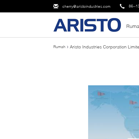
86--1
cherry@aristoindustries.com
Ruma
Aristo Industries Corporation Limit
Rumah