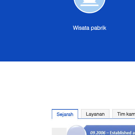
Wisata
pabrik
k
Wisata pabrik
Layanan
Tim kam
Sejarah