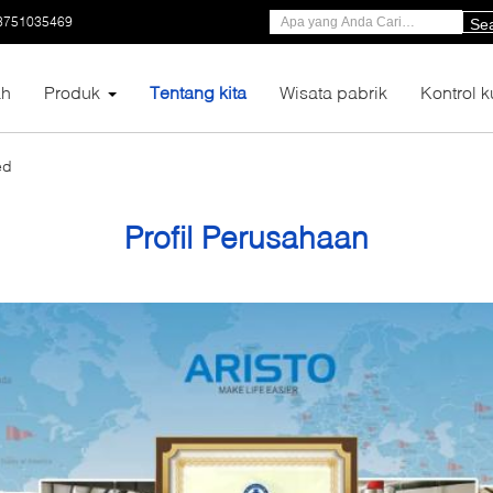
3751035469
Se
h
Produk
Tentang kita
Wisata pabrik
Kontrol k
ed
Profil Perusahaan