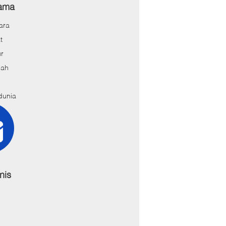
tama
ara
t
r
gah
dunia
nis