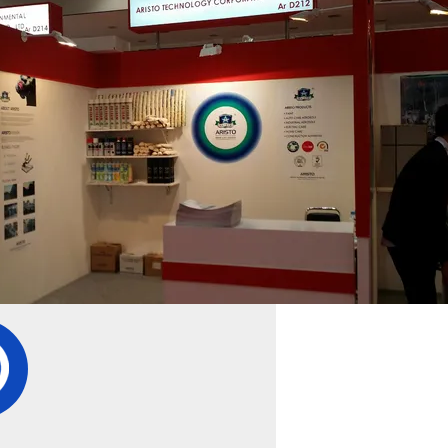
1
2
3
4
l Perusahaan