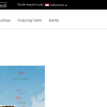
Quote request suatu
|
Indonesian
arch
ualitas
Hubungi kami
berita