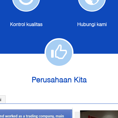
Kontrol
Hubung
ualitas
kami
Kontrol kualitas
Hubungi kami
Perusahaan Kita
i