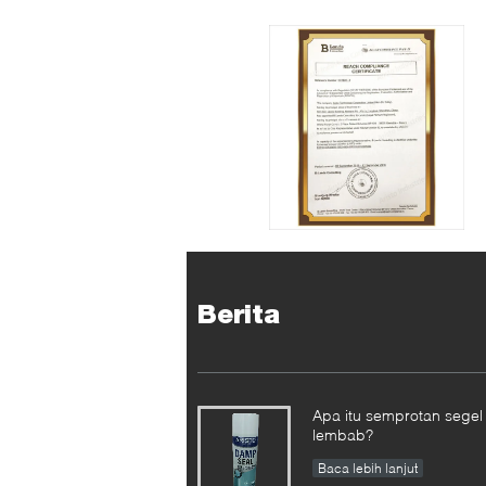
Berita
Apa itu semprotan segel
lembab?
Baca lebih lanjut