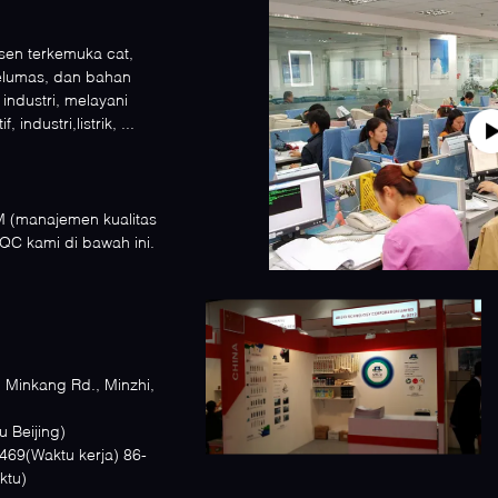
usen terkemuka cat,
elumas, dan bahan
ndustri, melayani
, industri,listrik, ...
M (manajemen kualitas
 QC kami di bawah ini.
, Minkang Rd., Minzhi,
0 ( Waktu Beijing)
69(Waktu kerja) 86-
ktu)