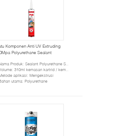
tu Komponen Anti UV Extruding
0Mpa Polyurethane Sealant
Nama Produk
: Sealant Polyurethane Serbaguna
Volume
: 310ml kemasan kartrid / kemasan sosis 600ml
Metode aplikasi
: Mengekstrusi
Bahan utama
: Polyurethane