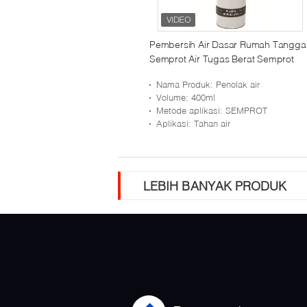
Pembersih Air Dasar Rumah Tangga
Semprot Air Tugas Berat Semprot
Nama Produk
: Penolak air
Volume
: 400ml
Metode aplikasi
: SEMPROT
Aplikasi
: Tahan air
LEBIH BANYAK PRODUK