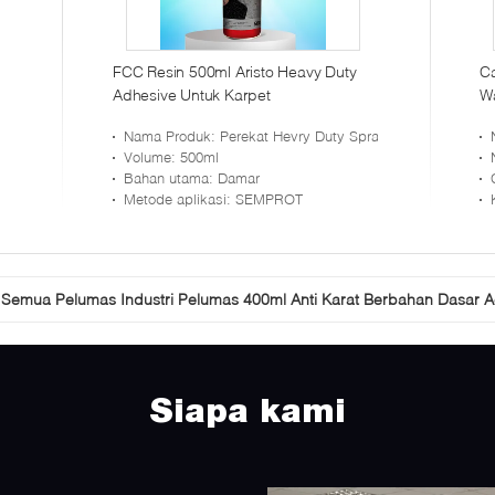
FCC Resin 500ml Aristo Heavy Duty
Ca
Adhesive Untuk Karpet
Wa
K
Nama Produk
: Perekat Hevry Duty Spray
Volume
: 500ml
Bahan utama
: Damar
Metode aplikasi
: SEMPROT
Semua Pelumas Industri Pelumas 400ml Anti Karat Berbahan Dasar A
Semprot Perekat Kain Repositionable Tidak Ada CFC Tekstil Semprot
Siapa kami