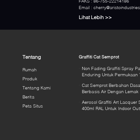
FAKS :
86-755-22214186
Email :
cherry@aristoindustrie
Lihat Lebih >>
Tentang
Graffiti Cat Semprot
Non Fading Graffiti Spray Pa
Rumah
Enduring Untuk Permukaan
Produk
Berbeda
Cat Semprot Berbahan Dasar
Tentang Kami
Berbasis Air Dengan Lemak 
Berita
Kurus Nozzle
Aerosol Graffiti Art Lacquer 
Peta Situs
400ml RAL Untuk Indoor Ou