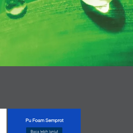
Pu Foam Semprot
Baca lebih lanjut