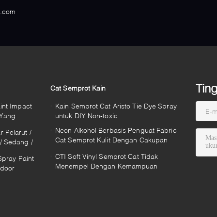
s.com
Tin
Cat Semprot Kain
int Impact
Kain Semprot Cat Aristo Tie Dye Spray
 Yang
untuk DIY Non-toxic
Neon Alkohol Berbasis Penguat Fabric
 Pelarut /
Cat Semprot Kulit Dengan Cakupan
/ Sedang /
sangat baik
CTI Soft Vinyl Semprot Cat Tidak
Spray Paint
Menempel Dengan Kemampuan
tdoor
Penetrasi Yang Baik