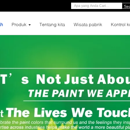
Se
h
Produk
Tentang kita
Wisata pabrik
Kontrol k