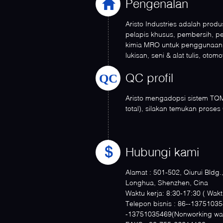
Pengenalan
Aristo Industries adalah prod
pelapis khusus, pembersih, p
kimia MRO untuk penggunaan i
lukisan, seni & alat tulis, otomotif
QC
QC profil
Aristo mengadopsi sistem TQ
total), silakan temukan proses
Hubungi kami
Alamat :
501-502, Qiurui Bldg.
Longhua, Shenzhen, Cina
Waktu kerja:
8:30-17:3
Telepon bisnis :
86--137510354
-13751035469(Nonworking wa