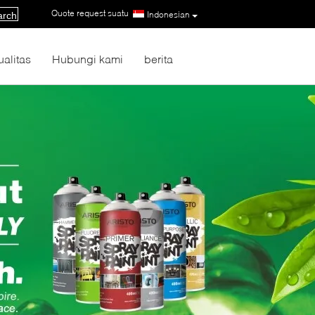
Quote request suatu
|
Indonesian
arch
ualitas
Hubungi kami
berita