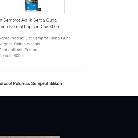
t Semprot Akrilik Serba Guna
rna Normal Lapisan Cair 400ml
onten
Nama Produk
: Cat Semprot Serba Guna
Negara
: Cairan pelapis
Cara aplikasi
: Semprot
Konten
: 400ml
erosol Pelumas Semprot Silikon
 Kontak Perekat