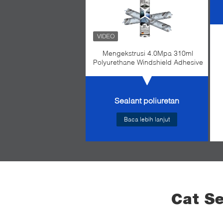
Mengekstrusi 4.0Mpa 310ml
Polyurethane Windshield Adhesive
Sealant poliuretan
Baca lebih lanjut
Cat Se