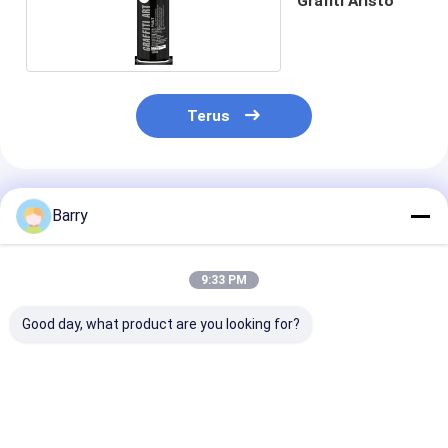
Grafiti Aristo
Terus
Rekomendasi Produk
Barry
9:33 PM
Good day, what product are you looking for?
Kapasitas Tinggi
Multicolor Graffiti
Seni Grafiti T
400ml Graffiti Spray
Spray Paint Waktu
Cuaca Tinggi
Paint Tahan Cuaca
Pengeringan Cepat
Semprotkan B
Permukaan Halus
Viskositas Sedang
Rendah Denga