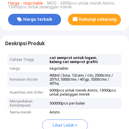
Harga：negotiable
MOQ：6000pcs untuk merek Aristo,
15000pcs untuk pelanggan merek
Harga terbaik
Hubungi sekarang
Deskripsi Produk
,
cat semprot untuk logam
Cahaya Tinggi
kaleng cat semprot grafiti
Harga
negotiable
400ml / bisa, 12cans / ctn, 2500ctns /
Kemasan rincian
20'fcl, 5000ctns / 40'gp, 5500ctns /
40'hq
6000pcs untuk merek Aristo, 15000pcs
Kuantitas min Order
untuk pelanggan merek
Menyediakan
500000pcs per bulan
kemampuan
Nama merek
Aristo
Lihat Lebih