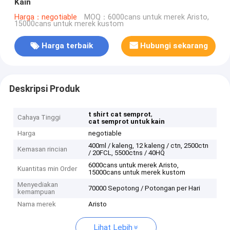
Kain
Harga：negotiable
MOQ：6000cans untuk merek Aristo,
15000cans untuk merek kustom
Harga terbaik
Hubungi sekarang
Deskripsi Produk
,
t shirt cat semprot
Cahaya Tinggi
cat semprot untuk kain
Harga
negotiable
400ml / kaleng, 12 kaleng / ctn, 2500ctn
Kemasan rincian
/ 20FCL, 5500ctns / 40HQ
6000cans untuk merek Aristo,
Kuantitas min Order
15000cans untuk merek kustom
Menyediakan
70000 Sepotong / Potongan per Hari
kemampuan
Nama merek
Aristo
Lihat Lebih