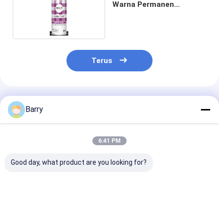
Warna Permanen
Semprot Kain
Terus
Rekomendasi Produk
Barry
6:41 PM
Good day, what product are you looking for?
Cat 400ml Aristo Cat
Semprotan Damp
200ml/kaleng
Eksterior Cat Jok
Seal Cepat Kering
400ml/kaleng 
10oz (400ml) dengan
Semprot Untuk