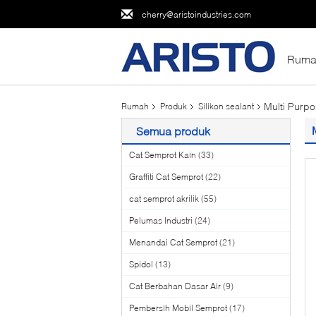
cherry@aristoindustries.com
Ruma
Multi Purp
Rumah
Produk
Silikon sealant
Semua produk
Cat Semprot Kain
(33)
Graffiti Cat Semprot
(22)
cat semprot akrilik
(55)
Pelumas Industri
(24)
Menandai Cat Semprot
(21)
Spidol
(13)
Cat Berbahan Dasar Air
(9)
Pembersih Mobil Semprot
(17)