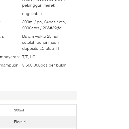
pelanggan merek
negotiable
:
300ml / pc, 24pcs / ctn,
2000ctns / 20&#39;fcl
n:
Dalam waktu 25 hari
setelah penerimaan
deposito LC atau TT
embayaran:
T/T, LC
emampuan:
3,500,000pcs per bulan
300ml
Ekstrusi