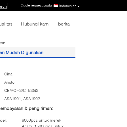
Quote request suatu
|
Indonesian
arch
ualitas
Hubungi kami
berita
kan
onen Mudah Digunakan
Cina
Aristo
CE/ROHS/CTI/SGS
ASA1901, ASA1902
 pembayaran & pengiriman:
der:
6000pcs untuk merek
Aristo, 15000pcs untuk