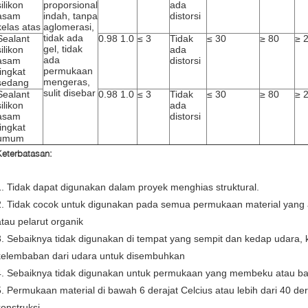
silikon
proporsional
ada
asam
indah, tanpa
distorsi
kelas atas
aglomerasi,
tidak ada
Sealant
0.98 1.0
≤ 3
Tidak
≤ 30
≥ 80
≥ 
gel, tidak
silikon
ada
ada
asam
distorsi
permukaan
tingkat
mengeras,
sedang
sulit disebar
Sealant
0.98 1.0
≤ 3
Tidak
≤ 30
≥ 80
≥ 
silikon
ada
asam
distorsi
tingkat
umum
Keterbatasan:
1. Tidak dapat digunakan dalam proyek menghias struktural.
2. Tidak cocok untuk digunakan pada semua permukaan material yang 
atau pelarut organik
3. Sebaiknya tidak digunakan di tempat yang sempit dan kedap udara, 
kelembaban dari udara untuk disembuhkan
4. Sebaiknya tidak digunakan untuk permukaan yang membeku atau b
5. Permukaan material di bawah 6 derajat Celcius atau lebih dari 40 der
konstruksi