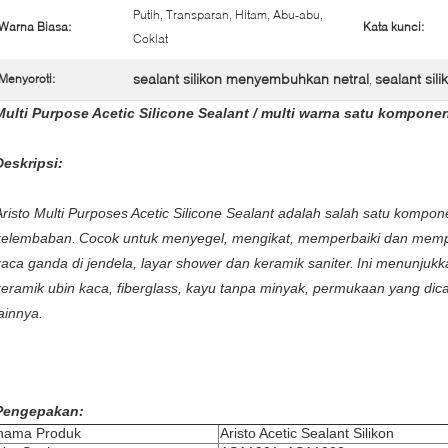
Putih, Transparan, Hitam, Abu-abu,
Warna Biasa:
Kata kunci:
Coklat
sealant silikon menyembuhkan netral
sealant sili
Menyoroti:
,
Multi Purpose Acetic Silicone Sealant / multi warna satu komponen
Deskripsi:
Aristo Multi Purposes Acetic Silicone Sealant adalah salah satu komp
kelembaban.
Cocok untuk menyegel, mengikat, memperbaiki dan memper
kaca ganda di jendela, layar shower dan keramik saniter.
Ini menunjukk
keramik ubin kaca, fiberglass, kayu tanpa minyak, permukaan yang dica
lainnya.
Pengepakan:
nama Produk
Aristo Acetic Sealant Silikon