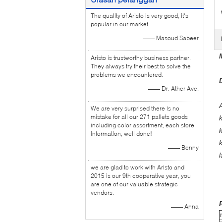
The quality of Aristo is very good, it's
popular in our market.
—— Masoud Sabeer
Aristo is trustworthy business partner.
They always try their best to solve the
problems we encountered.
—— Dr. Ather Ave.
We are very surprised there is no
mistake for all our 271 pallets goods
including color assortment, each store
information, well done!
—— Benny
we are glad to work with Aristo and
2015 is our 9th cooperative year, you
are one of our valuable strategic
vendors.
—— Anna