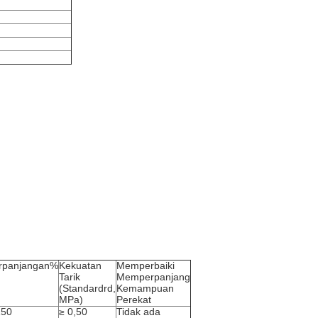
rpanjangan%
Kekuatan
Memperbaiki
Tarik
Memperpanjang
(Standardrd,
Kemampuan
MPa)
Perekat
150
≥ 0,50
Tidak ada