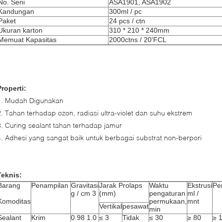
No. Seni
ASA1901, ASA1902
Kandungan
300ml / pc
Paket
24 pcs / ctn
Ukuran karton
310 * 210 * 240mm
Memuat Kapasitas
2000ctns / 20'FCL
Properti:
1. Mudah Digunakan
2. Tahan terhadap ozon, radiasi ultra-violet dan suhu ekstrem
3. Curing sealant tahan terhadap jamur
4. Adhesi yang sangat baik untuk berbagai substrat non-berpori
Teknis:
Barang
Penampilan
Gravitasi
Jarak Prolaps
Waktu
Ekstrusi
Pe
g / cm 3
(mm)
pengaturan
ml /
Komoditas
permukaan,
mnt
Vertikal
pesawat
min
Sealant
Krim
0.98 1.0
≤ 3
Tidak
≤ 30
≥ 80
≥ 