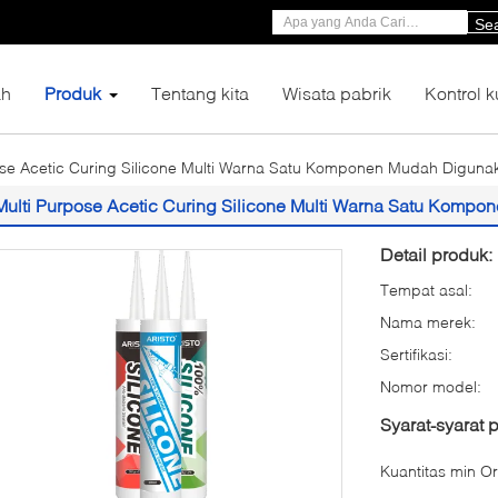
Se
h
Produk
Tentang kita
Wisata pabrik
Kontrol k
ose Acetic Curing Silicone Multi Warna Satu Komponen Mudah Diguna
Multi Purpose Acetic Curing Silicone Multi Warna Satu Komp
Detail produk:
Tempat asal:
Nama merek:
Sertifikasi:
Nomor model:
Syarat-syarat
Kuantitas min Or