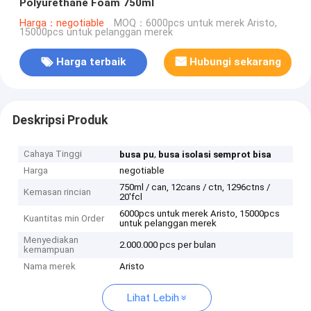
Polyurethane Foam 750ml
Harga：negotiable
MOQ：6000pcs untuk merek Aristo,
15000pcs untuk pelanggan merek
Harga terbaik
Hubungi sekarang
Deskripsi Produk
Cahaya Tinggi
,
busa pu
busa isolasi semprot bisa
Harga
negotiable
750ml / can, 12cans / ctn, 1296ctns /
Kemasan rincian
20'fcl
6000pcs untuk merek Aristo, 15000pcs
Kuantitas min Order
untuk pelanggan merek
Menyediakan
2.000.000 pcs per bulan
kemampuan
Nama merek
Aristo
Lihat Lebih