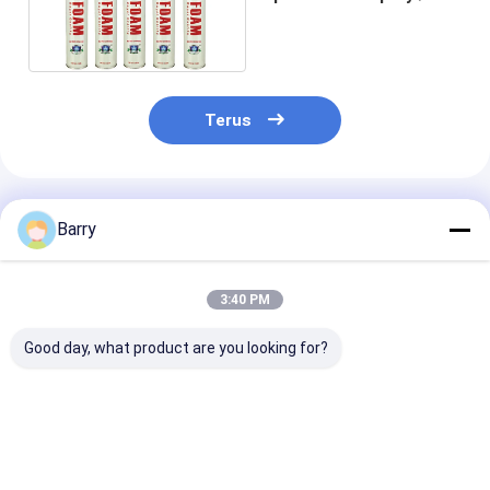
Polyurethane Foam
750ml
Terus
Rekomendasi Produk
Barry
3:40 PM
Good day, what product are you looking for?
750ml Musim Panas
Jenis Musim Dingin
B2 Fire Resist
Jenis PU Foam Spray
PU Foam Spray
Foam Spray