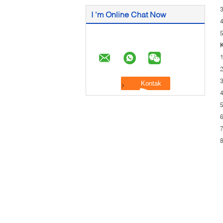
I 'm Online Chat Now
4
5
K
1
2
3
5
6
7
8