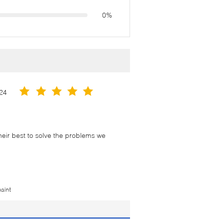
0%
24
their best to solve the problems we
paint