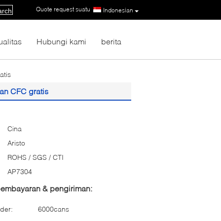
Quote request suatu
|
Indonesian
arch
ualitas
Hubungi kami
berita
atis
an CFC gratis
Cina
Aristo
ROHS / SGS / CTI
AP7304
 pembayaran & pengiriman:
der:
6000cans