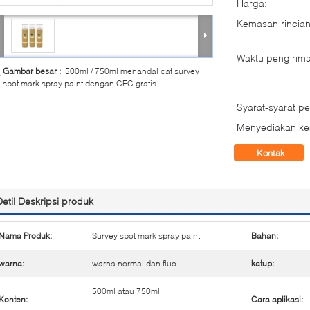
Harga:
Kemasan rincian
Waktu pengirima
Gambar besar :
500ml / 750ml menandai cat survey
spot mark spray paint dengan CFC gratis
Syarat-syarat p
Menyediakan k
Kontak
Detil Deskripsi produk
Nama Produk:
Survey spot mark spray paint
Bahan:
warna:
warna normal dan fluo
katup:
500ml atau 750ml
Konten:
Cara aplikasi: