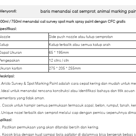
baris menandai cat semprot
animal marking pain
Menyoroti:
,
00ml / 750ml menandai cat survey spot mark spray paint dengan CFC gratis
pesifikasi:
Nozzle
Side push nozzle atau tutup semprotan
Katup
Katup terbalik atau semua katup arah
Dapat Ukuran
65 * 195mm
Pengepakan
12 ctns / ctn
Ukuran karton
275 * 205 * 255mm
eskripsi:
.Aristo Survey & Spot Marking Paint adalah cara cepat kering dan mudah untuk m
.Ideal untuk menandai rencana konstruksi atau identifikasi bahaya dan titik acuan
ementara yang tidak aman.
. Cocok untuk hampir semua permukaan termasuk aspal, beton, rumput, tanah, ker
.Unique nozel terbalik dan semprot melalui cap dengan pemicu sepenuhnya dim
plikasi:
. Pastikan permukaan yang akan ditandai bersih dan kering.
. Kocok bisa dengan kuat sampai bola agitator di dalamnya bisa bergerak bebas s