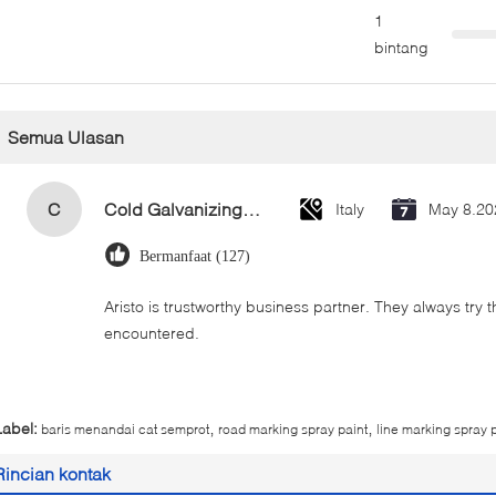
1
bintang
Semua Ulasan
C
Cold Galvanizing Zinc Spray Paint 400ml
Italy
May 8.20
Bermanfaat (127)
Aristo is trustworthy business partner. They always try 
encountered.
,
,
Label:
baris menandai cat semprot
road marking spray paint
line marking spray 
Rincian kontak