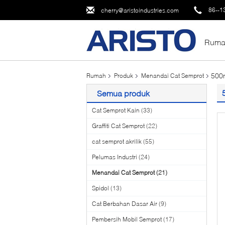
86--1
cherry@aristoindustries.com
Ruma
500m
Rumah
Produk
Menandai Cat Semprot
Semua produk
Cat Semprot Kain
(33)
Graffiti Cat Semprot
(22)
cat semprot akrilik
(55)
Pelumas Industri
(24)
Menandai Cat Semprot
(21)
Spidol
(13)
Cat Berbahan Dasar Air
(9)
Pembersih Mobil Semprot
(17)