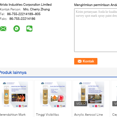
Aristo Industries Corporation Limited
Mengirimkan permintaan And
Kontak Person:
Mrs. Cherry Zhang
Tel:
86-755-22214189--805
Faks:
86-755-22214186
Produk lainnya
erendahkan Mark
Tinggi Visibilitas
Acrylic Aerosol Line
Cep