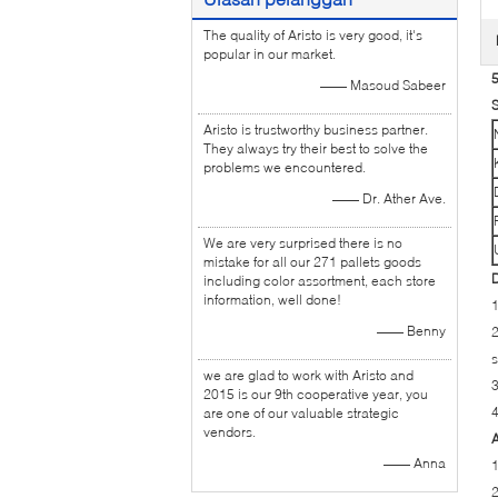
The quality of Aristo is very good, it's
popular in our market.
5
—— Masoud Sabeer
S
Aristo is trustworthy business partner.
They always try their best to solve the
problems we encountered.
—— Dr. Ather Ave.
We are very surprised there is no
mistake for all our 271 pallets goods
D
including color assortment, each store
information, well done!
1
—— Benny
2
s
we are glad to work with Aristo and
3
2015 is our 9th cooperative year, you
4
are one of our valuable strategic
vendors.
A
—— Anna
1
2