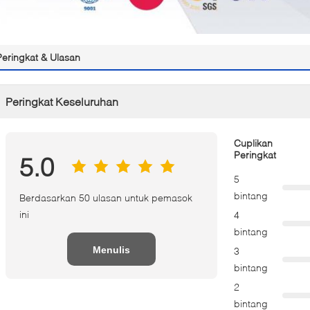
Peringkat & Ulasan
Peringkat Keseluruhan
Cuplikan
Peringkat
5.0
5
bintang
Berdasarkan 50 ulasan untuk pemasok
ini
4
bintang
Menulis
3
bintang
Tinjauan
2
bintang