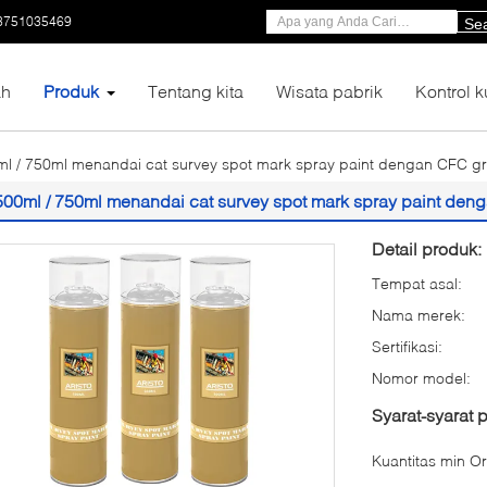
3751035469
Se
h
Produk
Tentang kita
Wisata pabrik
Kontrol k
l / 750ml menandai cat survey spot mark spray paint dengan CFC gr
500ml / 750ml menandai cat survey spot mark spray paint deng
Detail produk:
Tempat asal:
Nama merek:
Sertifikasi:
Nomor model:
Syarat-syarat
Kuantitas min Or