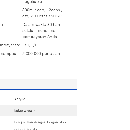
negotiable
:
500ml / can, 12cans /
ctn, 2000ctns / 20GP
n:
Dalam waktu 30 hari
setelah menerima
pembayaran Anda
embayaran:
L/C, T/T
emampuan:
2.000.000 per bulan
Acrylic
katup terbalik
Semprotkan dengan tangan atau
dengan mesin