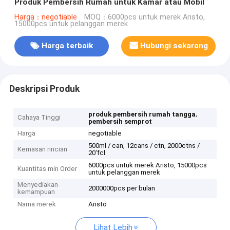
Produk Pembersih Rumah untuk Kamar atau Mobil
Harga：negotiable
MOQ：6000pcs untuk merek Aristo,
15000pcs untuk pelanggan merek
Harga terbaik
Hubungi sekarang
Deskripsi Produk
,
produk pembersih rumah tangga
Cahaya Tinggi
pembersih semprot
Harga
negotiable
500ml / can, 12cans / ctn, 2000ctns /
Kemasan rincian
20'fcl
6000pcs untuk merek Aristo, 15000pcs
Kuantitas min Order
untuk pelanggan merek
Menyediakan
2000000pcs per bulan
kemampuan
Nama merek
Aristo
Lihat Lebih