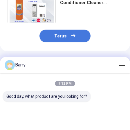
Conditioner Cleaner
Semprot Produk Pembersih
Rumah untuk Kamar atau
Mobil
Terus
Rekomendasi Produk
Barry
7:12 PM
Good day, what product are you looking for?
Penerapan yang
Perawatan Rumah
Pembersih Ru
Konsisten dan
Tangga Furniture
Tangga Kulit
Akurat dengan
Polish
Polandia