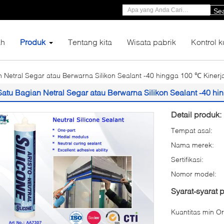
Se
h
Produk
Tentang kita
Wisata pabrik
Kontrol k
 Netral Segar atau Berwarna Silikon Sealant -40 hingga 100 ℃ Kinerj
Satu Bagian Netral Segar atau Berwarna Silikon Sealant -40 hi
Detail produk:
Tempat asal:
Nama merek:
Sertifikasi:
Nomor model:
Syarat-syarat
Kuantitas min Or