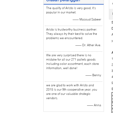
The quality of Aristo is very good, it's
popular in our market.
—— Masoud Sabeer
S
D
Aristo is trustworthy business partner.
They always try their best to solve the
A
problems we encountered.
y
—— Dr. Ather Ave.
A
We are very surprised there is no
1
mistake for all our 271 pallets goods
including color assortment, each store
2
information, well done!
3
—— Benny
4
we are glad to work with Aristo and
S
2015 is our 9th cooperative year, you
are one of our valuable strategic
vendors.
—— Anna