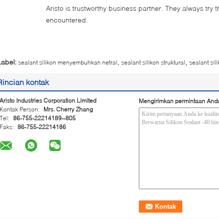
Aristo is trustworthy business partner. They always try 
encountered.
,
,
Label:
sealant silikon menyembuhkan netral
sealant silikon struktural
sealant sil
Rincian kontak
Aristo Industries Corporation Limited
Mengirimkan permintaan And
Kontak Person:
Mrs. Cherry Zhang
Tel:
86-755-22214189--805
Faks:
86-755-22214186