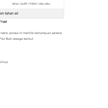
Jelas / putih / hitam / abu-abu
kon tahan air
Tinggi
g netral, produk ini memiliki kemampuan perekat
itur Baik sebagai berikut,
ainnya