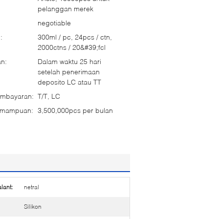
pelanggan merek
negotiable
:
300ml / pc, 24pcs / ctn,
2000ctns / 20&#39;fcl
n:
Dalam waktu 25 hari
setelah penerimaan
deposito LC atau TT
embayaran:
T/T, LC
emampuan:
3,500,000pcs per bulan
alant:
netral
Silikon