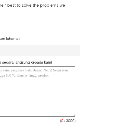
their best to solve the problems we
ikon tahan air
a secara langsung kepada kami
(
0
/ 3000)