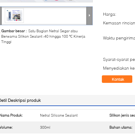
Harga:
Kemasan rincian
Gambar besar :
Satu Bagian Netral Segar atau
Berwarna Silikon Sealant -40 hingga 100 ℃ Kinerja
Waktu pengirima
Tinggi
Syarat-syarat p
Menyediakan k
Kontak
Detil Deskripsi produk
Nama Produk:
Netral Silicone Sealant
Silikon jenis se
Volume:
300ml
Bahan utama: