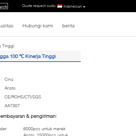
Quote request suatu
|
Indonesian
arch
ualitas
Hubungi kami
berita
a Tinggi
ngga 100 ℃ Kinerja Tinggi
Cina
Aristo
CE/ROHS/CTI/SGS
AA7307
 pembayaran & pengiriman:
der:
6000pcs untuk merek
Aristo, 15000pcs untuk