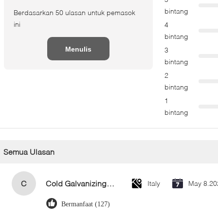
bintang
Berdasarkan 50 ulasan untuk pemasok
ini
4
bintang
Menulis
3
bintang
Tinjauan
2
bintang
1
bintang
Semua Ulasan
C
Cold Galvanizing Zinc Spray Paint 400ml
Italy
May 8.20
Bermanfaat (127)