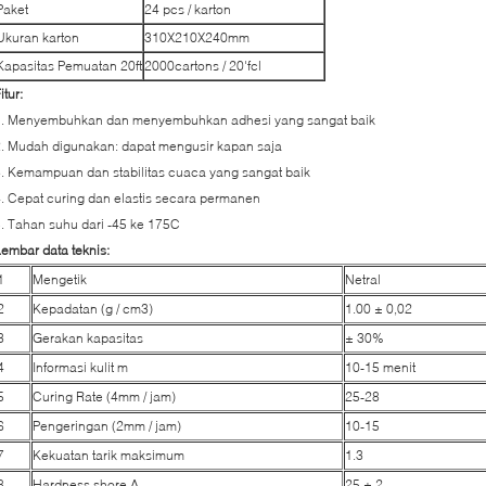
Paket
24 pcs / karton
Ukuran karton
310X210X240mm
Kapasitas Pemuatan 20ft
2000cartons / 20'fcl
itur:
1. Menyembuhkan dan menyembuhkan adhesi yang sangat baik
. Mudah digunakan: dapat mengusir kapan saja
. Kemampuan dan stabilitas cuaca yang sangat baik
. Cepat curing dan elastis secara permanen
. Tahan suhu dari -45 ke 175C
embar data teknis:
1
Mengetik
Netral
2
Kepadatan (g / cm3)
1.00 ± 0,02
3
Gerakan kapasitas
± 30%
4
Informasi kulit m
10-15 menit
5
Curing Rate (4mm / jam)
25-28
6
Pengeringan (2mm / jam)
10-15
7
Kekuatan tarik maksimum
1.3
8
Hardness shore A
25 ± 2