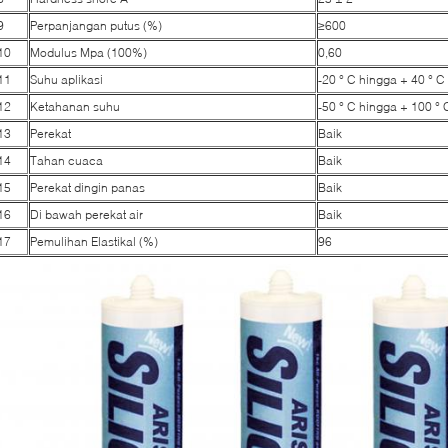
9
Perpanjangan putus (%)
≥600
10
Modulus Mpa (100%)
0,60
11
Suhu aplikasi
-20 ° C hingga + 40 ° C
12
Ketahanan suhu
-50 ° C hingga + 100 ° 
13
Perekat
Baik
14
Tahan cuaca
Baik
15
Perekat dingin panas
Baik
16
Di bawah perekat air
Baik
17
Pemulihan Elastikal (%)
96