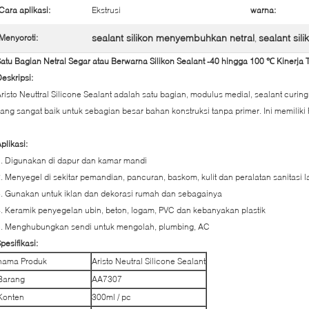
Cara aplikasi:
Ekstrusi
warna:
sealant silikon menyembuhkan netral
sealant sili
Menyoroti:
,
atu Bagian Netral Segar atau Berwarna Silikon Sealant -40 hingga 100 ℃ Kinerja 
eskripsi:
risto Neuttral Silicone Sealant adalah satu bagian, modulus medial, sealant curin
ang sangat baik untuk sebagian besar bahan konstruksi tanpa primer. Ini memiliki F
plikasi:
. Digunakan di dapur dan kamar mandi
. Menyegel di sekitar pemandian, pancuran, baskom, kulit dan peralatan sanitasi l
. Gunakan untuk iklan dan dekorasi rumah dan sebagainya
. Keramik penyegelan ubin, beton, logam, PVC dan kebanyakan plastik
5. Menghubungkan sendi untuk mengolah, plumbing, AC
pesifikasi:
nama Produk
Aristo Neutral Silicone Sealant
Barang
AA7307
Konten
300ml / pc