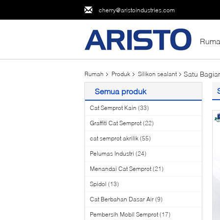
cherry@aristoindustries.com
Ruma
Satu Bagian
Rumah
Produk
Silikon sealant
Semua produk
Cat Semprot Kain
(33)
Graffiti Cat Semprot
(22)
cat semprot akrilik
(55)
Pelumas Industri
(24)
Menandai Cat Semprot
(21)
Spidol
(13)
Cat Berbahan Dasar Air
(9)
Pembersih Mobil Semprot
(17)