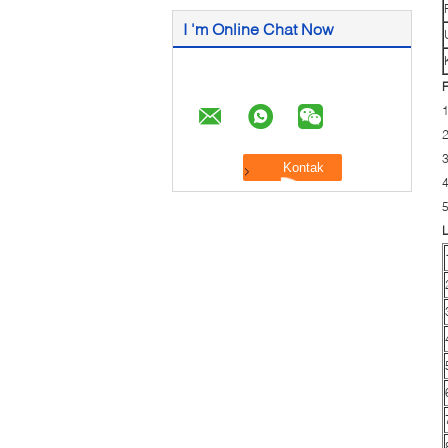
I 'm Online Chat Now
F
2
3
4
5
L