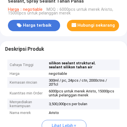
Sealant, Spray Sealant Tahan Panas
Harga：negotiable
MOQ：6000pcs untuk merek Aristo,
15000pcs untuk pelanggan merek
Harga terbaik
Hubungi sekarang
Deskripsi Produk
,
silikon sealant struktural
Cahaya Tinggi
sealant silikon tahan air
Harga
negotiable
300ml / pc, 24pcs / ctn, 2000ctns /
Kemasan rincian
20'fcl
6000pcs untuk merek Aristo, 15000pcs
Kuantitas min Order
untuk pelanggan merek
Menyediakan
3,500,000pcs per bulan
kemampuan
Nama merek
Aristo
Lihat Lebih