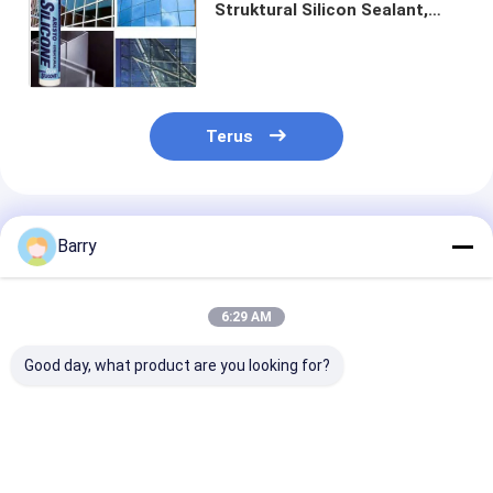
Struktural Silicon Sealant,
Spray Sealant Tahan Panas
Terus
Rekomendasi Produk
Barry
6:29 AM
Good day, what product are you looking for?
5-10 Menit Skin
Neutral Cure
10-12 Bulan J
Time Resistant UV
Silicone Sealant
Panjang Neutr
Silicone Waterproof
dengan Masa
Cure Sealant S