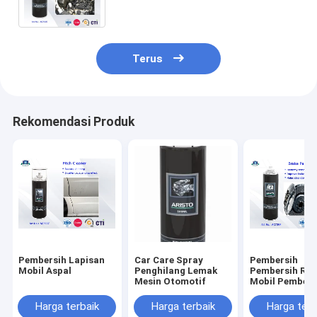
Engine Semprot 500ml
Terus
Rekomendasi Produk
Pembersih Lapisan
Car Care Spray
Pembersih
Mobil Aspal
Penghilang Lemak
Pembersih Re
Mesin Otomotif
Mobil Pembers
Harga terbaik
Harga terbaik
Harga terb