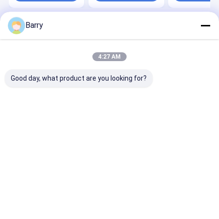
Barry
Rumah
Tentang kita
Desktop Site
Sitemap
Kebijakan Privasi
Kualitas
Cat Semprot Kain
Pabrik cina.Copyright © 2026 Aristo
4:27 AM
Industries Corporation Limited. All Rights Reserved.
Good day, what product are you looking for?
Rumah
Produk
Tentang Kami