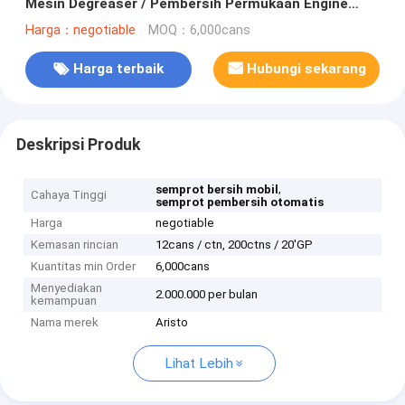
Mesin Degreaser / Pembersih Permukaan Engine
Semprot 500ml
Harga：negotiable
MOQ：6,000cans
Harga terbaik
Hubungi sekarang
Deskripsi Produk
,
semprot bersih mobil
Cahaya Tinggi
semprot pembersih otomatis
Harga
negotiable
Kemasan rincian
12cans / ctn, 200ctns / 20'GP
Kuantitas min Order
6,000cans
Menyediakan
2.000.000 per bulan
kemampuan
Nama merek
Aristo
Lihat Lebih