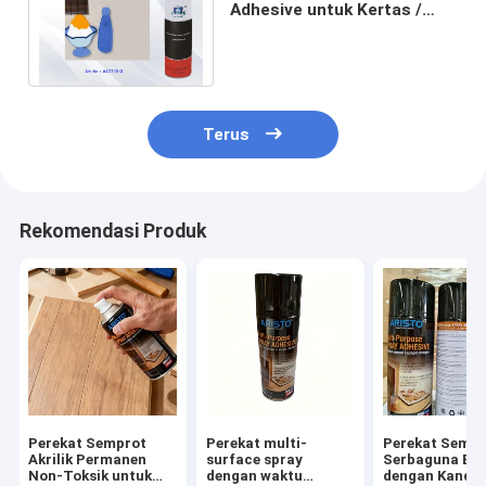
Adhesive untuk Kertas /
Plastik / Cahaya Logam
atau Bahan Kaca Ringan
Terus
Rekomendasi Produk
Perekat Semprot
Perekat multi-
Perekat Sempr
Akrilik Permanen
surface spray
Serbaguna Ben
Non-Toksik untuk
dengan waktu
dengan Kandu