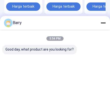
ikatan yang kuat dan
pengeringan 1-5
VOC Kurang da
tahan lama dalam
menit dan
dalam Kaleng 
Harga terbaik
Harga terbaik
Harga terb
proyek kerajinan dan
kandungan VOC
dan Volume 5
DIY
kurang dari 30%
dalam 350 g berat
bersih
Barry
Rumah
Tentang kita
Desktop Site
Sitemap
Kebijakan Privasi
Kualitas
Cat Semprot Kain
Pabrik cina.Copyright © 2026 Aristo
5:54 PM
Industries Corporation Limited. All Rights Reserved.
Good day, what product are you looking for?
Rumah
Produk
Tentang Kami