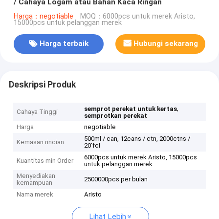
/ Cahaya Logam atau Bahan Kaca Ringan
Harga：negotiable
MOQ：6000pcs untuk merek Aristo,
15000pcs untuk pelanggan merek
Harga terbaik
Hubungi sekarang
Deskripsi Produk
,
semprot perekat untuk kertas
Cahaya Tinggi
semprotkan perekat
Harga
negotiable
500ml / can, 12cans / ctn, 2000ctns /
Kemasan rincian
20'fcl
6000pcs untuk merek Aristo, 15000pcs
Kuantitas min Order
untuk pelanggan merek
Menyediakan
2500000pcs per bulan
kemampuan
Nama merek
Aristo
Lihat Lebih