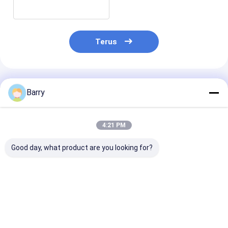
Promosi
Terus
Rekomendasi Produk
Barry
4:21 PM
Good day, what product are you looking for?
Brush Twin Marker
Pena Menggambar
12mm Pompa A
Pen
Spidol Teknis
Paint Marker 
Harga terbaik
Harga terbaik
Harga terb