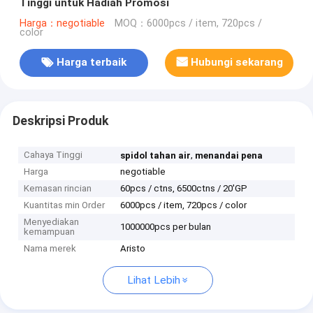
Tinggi untuk Hadiah Promosi
Harga：negotiable
MOQ：6000pcs / item, 720pcs /
color
Harga terbaik
Hubungi sekarang
Deskripsi Produk
Cahaya Tinggi
,
spidol tahan air
menandai pena
Harga
negotiable
Kemasan rincian
60pcs / ctns, 6500ctns / 20'GP
Kuantitas min Order
6000pcs / item, 720pcs / color
Menyediakan
1000000pcs per bulan
kemampuan
Nama merek
Aristo
Lihat Lebih