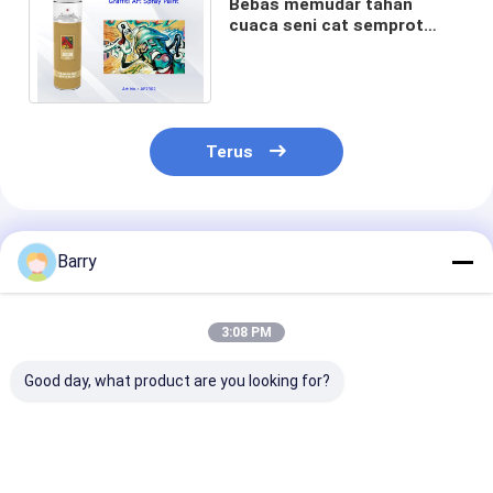
Bebas memudar tahan
cuaca seni cat semprot
untuk Graffiti merah muda
ungu merah warna-warni
Terus
Rekomendasi Produk
Barry
3:08 PM
Good day, what product are you looking for?
Cat Semprot Grafiti
Kapasitas Tinggi
Multicolor Graf
Aristo
400ml Graffiti Spray
Spray Paint W