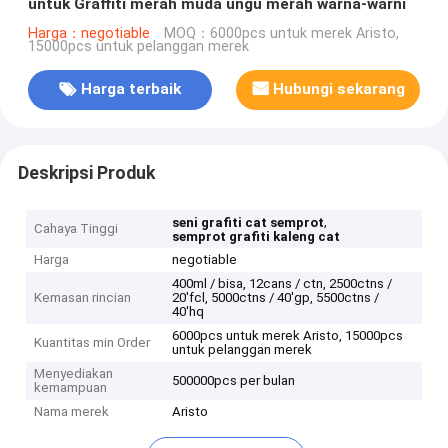
untuk Graffiti merah muda ungu merah warna-warni
Harga：negotiable
MOQ：6000pcs untuk merek Aristo,
15000pcs untuk pelanggan merek
Harga terbaik
Hubungi sekarang
Deskripsi Produk
,
seni grafiti cat semprot
Cahaya Tinggi
semprot grafiti kaleng cat
Harga
negotiable
400ml / bisa, 12cans / ctn, 2500ctns /
Kemasan rincian
20'fcl, 5000ctns / 40'gp, 5500ctns /
40'hq
6000pcs untuk merek Aristo, 15000pcs
Kuantitas min Order
untuk pelanggan merek
Menyediakan
500000pcs per bulan
kemampuan
Nama merek
Aristo