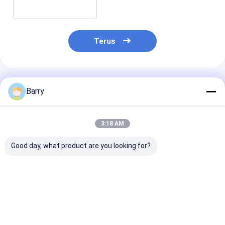
Alkohol Ramah Lingkungan
Terus
Rekomendasi Produk
Barry
3:18 AM
Good day, what product are you looking for?
Brush Twin Marker
Pena Menggambar
12mm Pompa A
Pen
Spidol Teknis
Paint Marker 
Harga terbaik
Harga terbaik
Harga terb