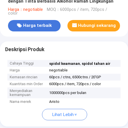
dengan Tinta Berbasis Alkohol Ramah Lingkungan
Harga：negotiable
MOQ：6000pcs / item, 720pcs /
color
Harga terbaik
Hubungi sekarang
Deskripsi Produk
Cahaya Tinggi
,
spidol keamanan
spidol tahan air
Harga
negotiable
Kemasan rincian
60pcs / ctns, 6500ctns / 20'GP
Kuantitas min Order
6000pcs / item, 720pcs / color
Menyediakan
1000000pcs per bulan
kemampuan
Nama merek
Aristo
Lihat Lebih