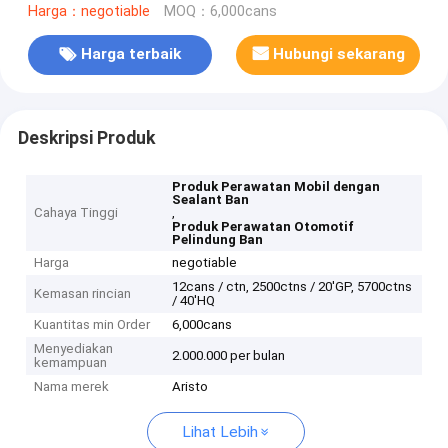
Harga：negotiable
MOQ：6,000cans
Harga terbaik
Hubungi sekarang
Deskripsi Produk
Produk Perawatan Mobil dengan
Sealant Ban
Cahaya Tinggi
,
Produk Perawatan Otomotif
Pelindung Ban
Harga
negotiable
12cans / ctn, 2500ctns / 20'GP, 5700ctns
Kemasan rincian
/ 40'HQ
Kuantitas min Order
6,000cans
Menyediakan
2.000.000 per bulan
kemampuan
Nama merek
Aristo
Lihat Lebih