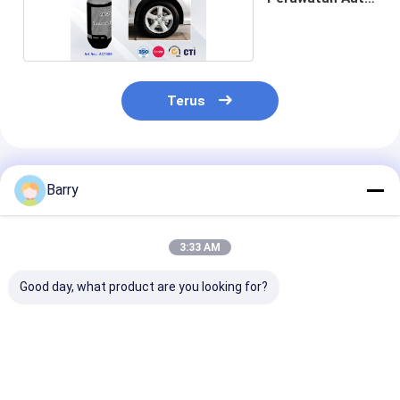
Sealant Ban
Terus
Rekomendasi Produk
Barry
3:33 AM
Good day, what product are you looking for?
Produk Perawatan
Tire Sealer &amp;
OEM Windshiel
Auto Semprot
Inflator Semprot
Repellent 200
Undercoating Karet
Produk Perawatan
Windshield Wa
Ban Mobil
Repellent