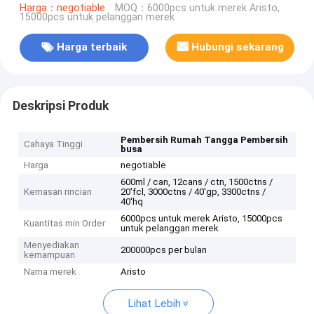
Harga：negotiable
MOQ：6000pcs untuk merek Aristo,
15000pcs untuk pelanggan merek
Harga terbaik
Hubungi sekarang
Deskripsi Produk
Pembersih Rumah Tangga Pembersih
Cahaya Tinggi
busa
Harga
negotiable
600ml / can, 12cans / ctn, 1500ctns /
Kemasan rincian
20'fcl, 3000ctns / 40'gp, 3300ctns /
40'hq
6000pcs untuk merek Aristo, 15000pcs
Kuantitas min Order
untuk pelanggan merek
Menyediakan
200000pcs per bulan
kemampuan
Nama merek
Aristo
Lihat Lebih