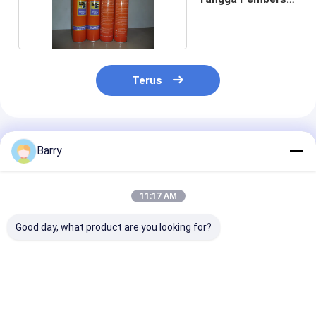
Busa
Terus
Rekomendasi Produk
Barry
11:17 AM
Good day, what product are you looking for?
Penerapan yang
Perawatan Rumah
Pembersih Ru
Konsisten dan
Tangga Furniture
Tangga Kulit
Akurat dengan
Polish
Polandia
Aerosol Rumah