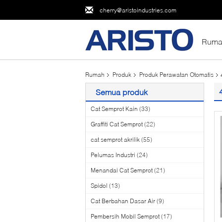
cherry@aristoindustries.com
Ruma
Rumah
Produk
Produk Perawatan Otomatis
Semua produk
Cat Semprot Kain
(33)
Graffiti Cat Semprot
(22)
cat semprot akrilik
(55)
Pelumas Industri
(24)
Menandai Cat Semprot
(21)
Spidol
(13)
Cat Berbahan Dasar Air
(9)
Pembersih Mobil Semprot
(17)