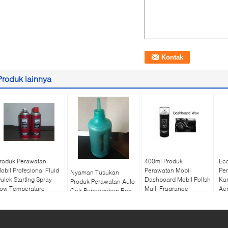
Produk lainnya
roduk Perawatan
400ml Produk
Ec
obil Profesional Fluid
Perawatan Mobil
Per
Nyaman Tusukan
uick Starting Spray
Dashboard Mobil Polish
Kar
Produk Perawatan Auto
ow Temperature
Multi Fragrance
Aer
Cair Pencegahan Ban
Cockpit Shine Spray
Sealant