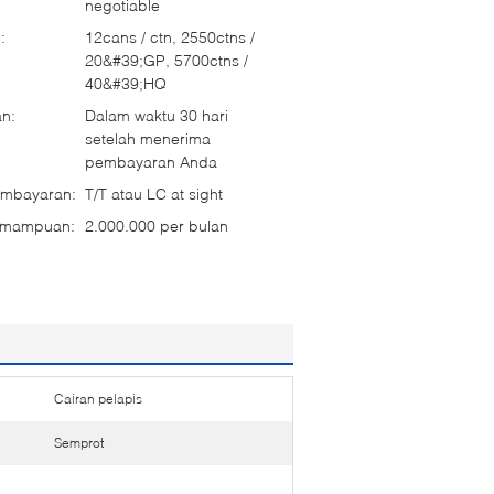
negotiable
:
12cans / ctn, 2550ctns /
20&#39;GP, 5700ctns /
40&#39;HQ
n:
Dalam waktu 30 hari
setelah menerima
pembayaran Anda
embayaran:
T/T atau LC at sight
emampuan:
2.000.000 per bulan
Cairan pelapis
Semprot