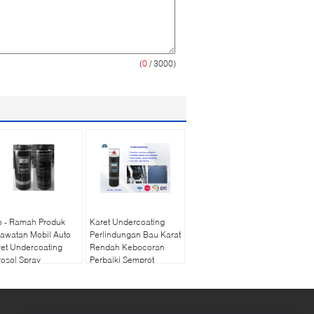
(
0
/ 3000)
o - Ramah Produk
Karet Undercoating
awatan Mobil Auto
Perlindungan Bau Karat
et Undercoating
Rendah Kebocoran
osol Spray
Perbaiki Semprot