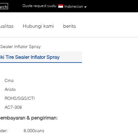
Quote request suatu
|
Indonesian
arch
ualitas
Hubungi kami
berita
ealer Inflator Spray
 Tire Sealer Inflator Spray
Cina
Aristo
ROHS/SGS/CTI
AC7-308
 pembayaran & pengiriman:
der:
6,000cans