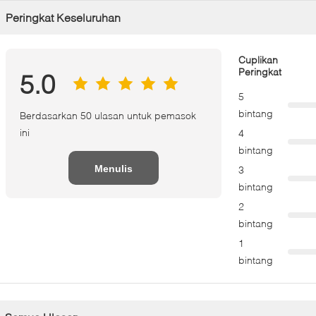
Peringkat Keseluruhan
Cuplikan
Peringkat
5.0
5
bintang
Berdasarkan 50 ulasan untuk pemasok
ini
4
bintang
Menulis
3
bintang
Tinjauan
2
bintang
1
bintang