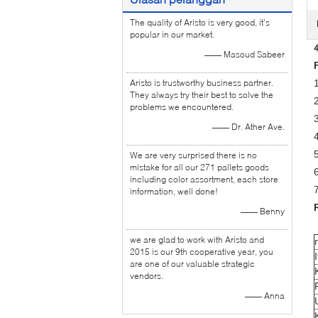
The quality of Aristo is very good, it's
popular in our market.
4
—— Masoud Sabeer
Aristo is trustworthy business partner.
They always try their best to solve the
problems we encountered.
—— Dr. Ather Ave.
5
We are very surprised there is no
mistake for all our 271 pallets goods
6
including color assortment, each store
information, well done!
—— Benny
we are glad to work with Aristo and
2015 is our 9th cooperative year, you
are one of our valuable strategic
vendors.
—— Anna