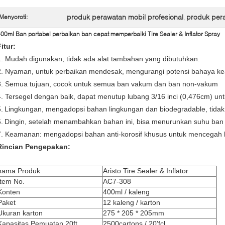
produk perawatan mobil profesional
produk pera
Menyoroti:
,
00ml Ban portabel perbaikan ban cepat memperbaiki Tire Sealer & Inflator Spray
Fitur:
1. Mudah digunakan, tidak ada alat tambahan yang dibutuhkan.
2. Nyaman, untuk perbaikan mendesak, mengurangi potensi bahaya k
3. Semua tujuan, cocok untuk semua ban vakum dan ban non-vakum
4. Tersegel dengan baik, dapat menutup lubang 3/16 inci (0,476cm) un
.
Lingkungan, mengadopsi bahan lingkungan dan biodegradable, tidak
.
Dingin, setelah menambahkan bahan ini, bisa menurunkan suhu ban 
7. Keamanan: mengadopsi bahan anti-korosif khusus untuk mencegah 
Rincian Pengepakan:
nama Produk
Aristo Tire Sealer & Inflator
Item No.
AC7-308
Konten
400ml / kaleng
Paket
12 kaleng / karton
Ukuran karton
275 * 205 * 205mm
Kapasitas Pemuatan 20ft
2500cartons / 20'fcl