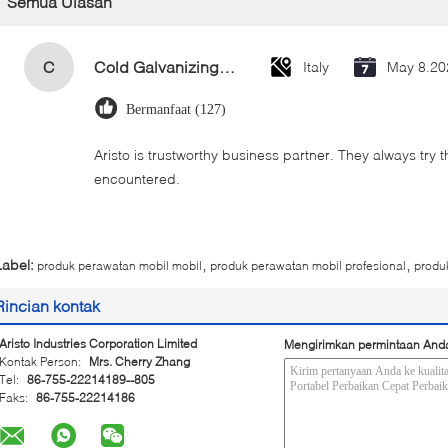
Semua Ulasan
C
Cold Galvanizing Zinc Spray Paint 400ml
Italy
May 8.20
Bermanfaat (127)
Aristo is trustworthy business partner. They always try 
encountered.
,
,
Label:
produk perawatan mobil mobil
produk perawatan mobil profesional
produ
Rincian kontak
Aristo Industries Corporation Limited
Mengirimkan permintaan And
Kontak Person:
Mrs. Cherry Zhang
Tel:
86-755-22214189--805
Faks:
86-755-22214186