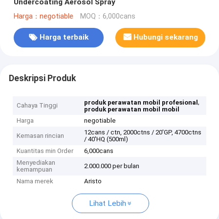
Undercoating Aerosol Spray
Harga：negotiable
MOQ：6,000cans
Harga terbaik
Hubungi sekarang
Deskripsi Produk
,
produk perawatan mobil profesional
Cahaya Tinggi
produk perawatan mobil mobil
Harga
negotiable
12cans / ctn, 2000ctns / 20'GP, 4700ctns
Kemasan rincian
/ 40'HQ (500ml)
Kuantitas min Order
6,000cans
Menyediakan
2.000.000 per bulan
kemampuan
Nama merek
Aristo
Lihat Lebih