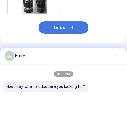
Karet Undercoating
Aerosol Spray
Terus
Rekomendasi Produk
Barry
3:17 PM
Good day, what product are you looking for?
Produk Perawatan
Produk Perawatan
Tire Sealer &
Auto Semprot
Auto Sealant Ban
Inflator Sempr
Undercoating Karet
Produk Peraw
Ban Mobil
Harga terbaik
Harga terbaik
Harga terb