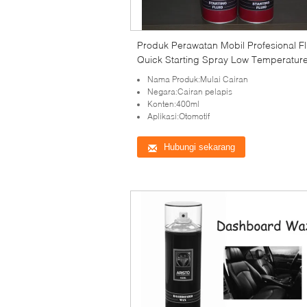
Produk Perawatan Mobil Profesional Fl
Quick Starting Spray Low Temperatur
Nama Produk:Mulai Cairan
Negara:Cairan pelapis
Konten:400ml
Aplikasi:Otomotif
Hubungi sekarang