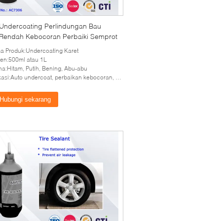
 Undercoating Perlindungan Bau
 Rendah Kebocoran Perbaiki Semprot
 Produk:Undercoating Karet
en:500ml atau 1L
a:Hitam, Putih, Bening, Abu-abu
si:Auto undercoat, perbaikan kebocoran, perlindungan korosi
Hubungi sekarang