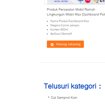
Produk Perawatan Mobil Ramah
Lingkungan Mobil Wax Dashboard Pol
Protectant / Cockpit Spray 400ml
Nama Produk:Dashboard Wax
Negara:Cairan pelapis
Konten:400ml
Aplikasi:Otomotif
Hubungi sekarang
Telusuri kategori：
Cat Semprot Kain