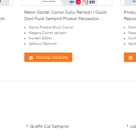
Mesin Starter Cairan Suhu Rendah / Quick
Produ
ish
Start Fluid Semprot Produk Perawatan
Repair
Mobil
Seala
Nama Produk:Mulai Cairan
Nama
Negara:Cairan pelapis
Nega
Konten:400ml
Kon
Aplikasi:Otomotif
Apli
Hubungi sekarang
Graffiti Cat Semprot
cat