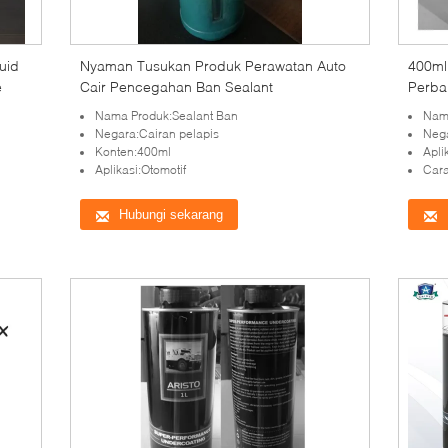
uid
Nyaman Tusukan Produk Perawatan Auto
400ml
e
Cair Pencegahan Ban Sealant
Perbai
Inflat
Nama Produk:Sealant Ban
Nama
Negara:Cairan pelapis
Nega
Konten:400ml
Apli
Aplikasi:Otomotif
Cara
Hubungi sekarang