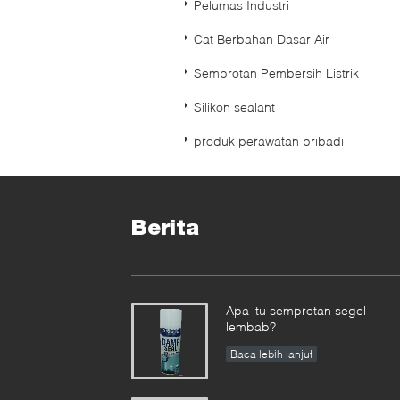
Pelumas Industri
Cat Berbahan Dasar Air
Semprotan Pembersih Listrik
Silikon sealant
produk perawatan pribadi
Berita
Apa itu semprotan segel
lembab?
Baca lebih lanjut