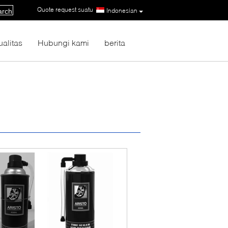
Quote request suatu
|
Indonesian
arch
ualitas
Hubungi kami
berita