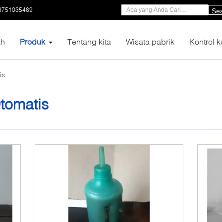
3751035469
Se
h
Produk
Tentang kita
Wisata pabrik
Kontrol k
is
tomatis