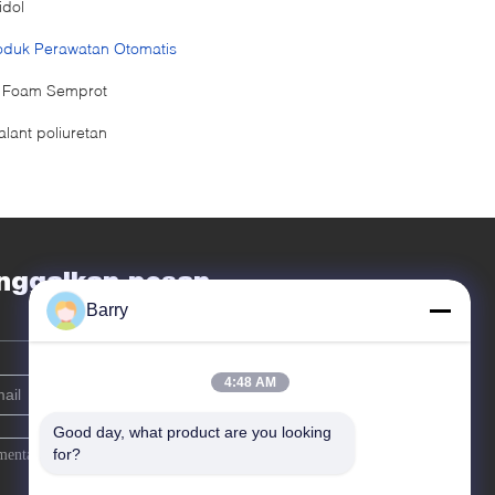
idol
oduk Perawatan Otomatis
 Foam Semprot
alant poliuretan
nggalkan pesan
Barry
4:48 AM
Good day, what product are you looking 
for?