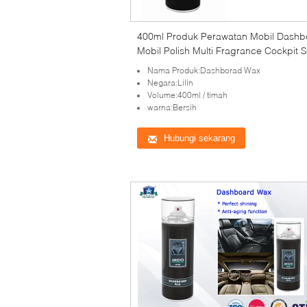
400ml Produk Perawatan Mobil Dashb
Mobil Polish Multi Fragrance Cockpit 
Spray
Nama Produk:Dashborad Wax
Negara:Lilin
Volume:400ml / timah
warna:Bersih
Hubungi sekarang