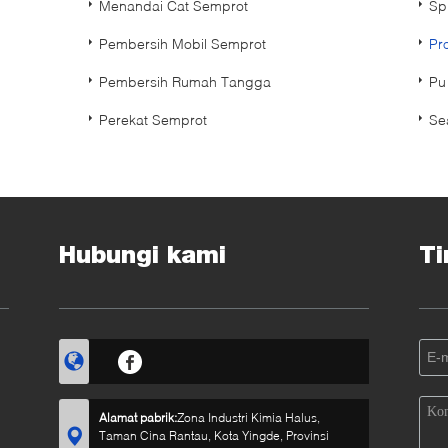
Menandai Cat Semprot
Sp
Pembersih Mobil Semprot
Pr
Pembersih Rumah Tangga
Pu
Perekat Semprot
Se
Hubungi kami
Ti
Alamat pabrik:
Zona Industri Kimia Halus,
Taman Cina Rantau, Kota Yingde, Provinsi