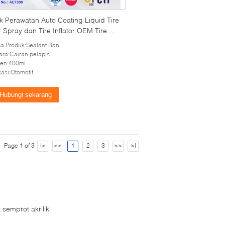
k Perawatan Auto Coating Liquid Tire
 Spray dan Tire Inflator OEM Tire
nt 400ml
 Produk:Sealant Ban
ra:Cairan pelapis
ten:400ml
kasi:Otomotif
Hubungi sekarang
Page 1 of 3
|<
<<
1
2
3
>>
>|
 semprot akrilik