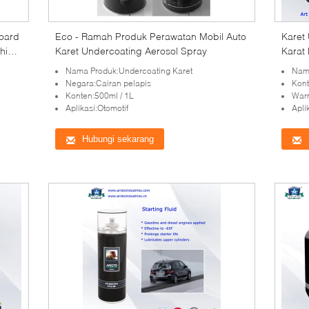
oard
Eco - Ramah Produk Perawatan Mobil Auto
Karet
Shine
Karet Undercoating Aerosol Spray
Karat
Nama Produk:Undercoating Karet
Nama
Negara:Cairan pelapis
Kont
Konten:500ml / 1L
Warn
Aplikasi:Otomotif
Aplika
Hubungi sekarang