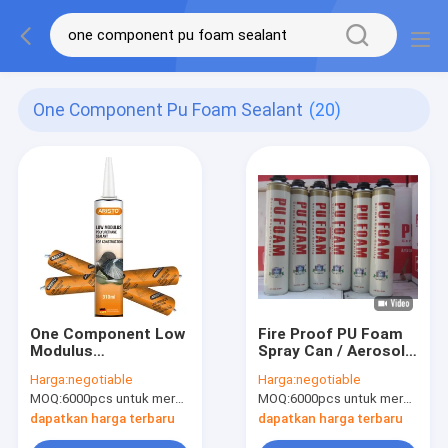
One Component Pu Foam Sealant
(20)
One Component Low
Fire Proof PU Foam
Modulus
Spray Can / Aerosol
Polyurethane Sealant
Polyurethane Foam
Harga:
negotiable
Harga:
negotiable
0.8Mpa Untuk
Insulation B2 Grade
MOQ:
6000pcs untuk merek Aristo, 12000pcs untuk merek pelanggan
MOQ:
6000pcs untuk merek Aristo, 15000pcs untuk pelanggan merek
Konstruksi
dapatkan harga terbaru
dapatkan harga terbaru