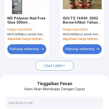
Tur Pabrik
Kontrol Kualitas
MS Polymer Nail Free
ISO/TS 16949: 2002
Glue 300ml
Bersertifikat Tahan
News
polyurethane foam
Korosi Cepat Kering
Harga:
negotiable
Harga:
negotiable
sealant
Polyurethane Sealant
MOQ:
6000pcs untuk merek Aristo, 12000pcs untuk merek pelanggan
MOQ:
6000pcs untuk merek Aristo, 12000pcs untuk merek pelanggan
PU Sealant untuk
Kaca Depan
dapatkan harga terbaru
dapatkan harga terbaru
Otomotif dan Ikatan
Struktural Bodi Mobil
Cat Semprot Kain
Hubungi sekarang
Hubungi sekarang
Graffiti Cat Semprot
Lihat Lebih
cat semprot akrilik
Pelumas Industri
Tinggalkan Pesan
Kami Akan Membalas Dengan Cepat
Menandai Cat Semprot
Spidol