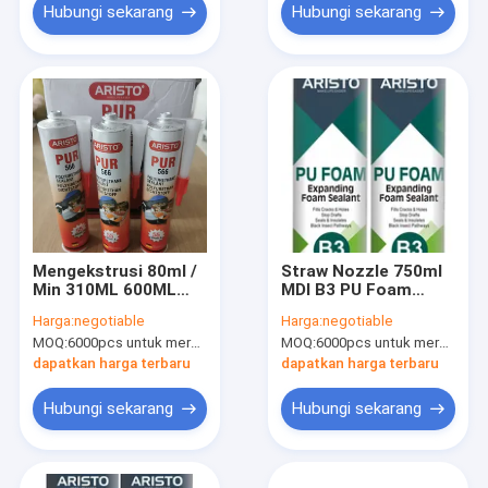
Hubungi sekarang
Hubungi sekarang
Mengekstrusi 80ml /
Straw Nozzle 750ml
Min 310ML 600ML
MDI B3 PU Foam
Polyurethane Foam
Semprot Satu
Harga:
negotiable
Harga:
negotiable
Sealant
Komponen
MOQ:
6000pcs untuk merek Aristo, 12000pcs untuk merek pelanggan
MOQ:
6000pcs untuk merek Aristo, 15000pcs untuk merek pelanggan
dapatkan harga terbaru
dapatkan harga terbaru
Hubungi sekarang
Hubungi sekarang