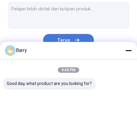
Cat Berbahan Dasar Air
Pembersih Mobil Semprot
Produk Perawatan Otomatis
Terus
Semprotan Pembersih Listrik
Barry
Pembersih Rumah Tangga
Kategori Kami
9:45 PM
Pu Foam Semprot
Good day, what product are you looking for?
Silikon sealant
Perekat Semprot
Sealant poliuretan
Cat Semprot Kain
Graffiti Cat Semprot
cat semprot ak
produk perawatan pribadi