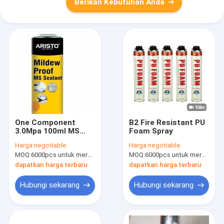
Berikan Kebutuhan Anda
One Component
B2 Fire Resistant PU
3.0Mpa 100ml MS
Foam Spray
Polyurethane Sealant
Harga:
negotiable
Harga:
negotiable
Mildew Proof
MOQ:
6000pcs untuk merek Aristo, 12000pcs untuk merek pelanggan
MOQ:
6000pcs untuk merek Aristo, 15000pcs untuk pelanggan merek
dapatkan harga terbaru
dapatkan harga terbaru
Hubungi sekarang
Hubungi sekarang