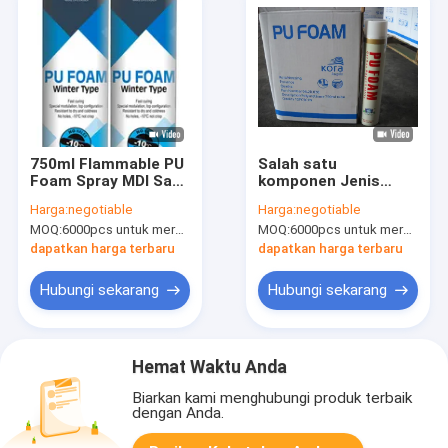
750ml Flammable PU
Salah satu
Foam Spray MDI Satu
komponen Jenis
Komponen
Musim Panas PU
Harga:
negotiable
Harga:
negotiable
Memperluas Aristo
Foam Spray /
MOQ:
6000pcs untuk merek Aristo, 15000pcs untuk merek pelanggan
MOQ:
6000pcs untuk merek Aristo, 15000pcs untuk pelanggan merek
Polyurethane Foam
Gun / Straw Type
dapatkan harga terbaru
dapatkan harga terbaru
Hubungi sekarang
Hubungi sekarang
Hemat Waktu Anda
Biarkan kami menghubungi produk terbaik
dengan Anda.