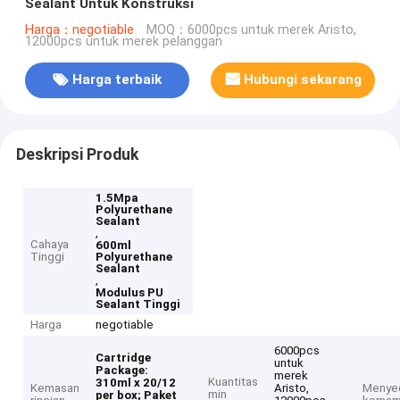
Sealant Untuk Konstruksi
Harga：negotiable
MOQ：6000pcs untuk merek Aristo,
12000pcs untuk merek pelanggan
Harga terbaik
Hubungi sekarang
Deskripsi Produk
1.5Mpa
Polyurethane
Sealant
,
Cahaya
600ml
Tinggi
Polyurethane
Sealant
,
Modulus PU
Sealant Tinggi
Harga
negotiable
6000pcs
Cartridge
untuk
Package:
merek
Kuantitas
310ml x 20/12
Kemasan
Aristo,
Menye
min
per box;
Paket