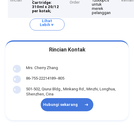
rincian
12000pcs
kemam
Order
Cartridge:
untuk
310ml x 20/12
merek
per kotak;
pelanggan
Lihat
Lebih
Rincian Kontak
Mrs. Cherry Zhang
86-755-22214189--805
501-502, Qiurui Bldg., Minkang Rd., Minzhi, Longhua,
Shenzhen, Cina
Hubungi sekarang