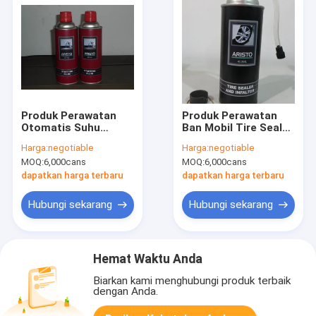
Produk Perawatan
Produk Perawatan
Otomatis Suhu
Ban Mobil Tire Sealer
Rendah Mesin Mulai
&amp; Inflator Spray
Harga:
negotiable
Harga:
negotiable
Semprot / Quick
400ML
MOQ:
6,000cans
MOQ:
6,000cans
Engine Start Fluid
Spray
dapatkan harga terbaru
dapatkan harga terbaru
Hubungi sekarang
Hubungi sekarang
Hemat Waktu Anda
Biarkan kami menghubungi produk terbaik
dengan Anda.