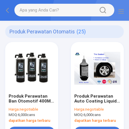
Produk Perawatan Otomatis
(25)
Produk Perawatan
Produk Perawatan
Ban Otomotif 400ML
Auto Coating Liquid
Tire Sealer &amp;
Tire Repair Spray dan
Harga:
negotiable
Harga:
negotiable
Inflator Spray Liquid
Tire Inflator OEM Tire
MOQ:
6,000cans
MOQ:
6,000cans
Coating
Sealant 400ml
dapatkan harga terbaru
dapatkan harga terbaru