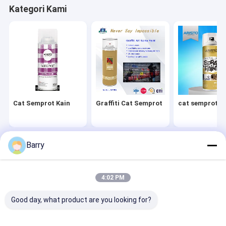
Kategori Kami
Cat Semprot Kain
Graffiti Cat Semprot
cat semprot ak
Barry
Rumah
Tentang kita
Desktop Site
Sitemap
Kebijakan Privasi
Rumah
Kualitas
Cat Semprot Kain
Pabrik cina.Copyright © 2026 Aristo
4:02 PM
Industries Corporation Limited. All Rights Reserved.
Produk
Good day, what product are you looking for?
Tentang Kami