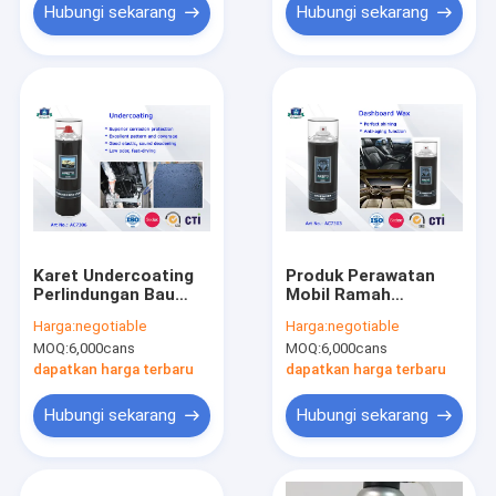
Hubungi sekarang
Hubungi sekarang
Karet Undercoating
Produk Perawatan
Perlindungan Bau
Mobil Ramah
Karat Rendah
Lingkungan Mobil
Harga:
negotiable
Harga:
negotiable
Kebocoran Perbaiki
Wax Dashboard
MOQ:
6,000cans
MOQ:
6,000cans
Semprot
Polish Protectant /
Cockpit Spray 400ml
dapatkan harga terbaru
dapatkan harga terbaru
Hubungi sekarang
Hubungi sekarang