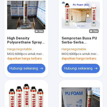
High Density
Semprotan Busa PU
Polyurethane Spray
Serba-Serba
Foam / Winter PU
Semprot B2 Aristo
Harga:
negotiable
Harga:
negotiable
Foam Insulation
Multi Purpose Foam
MOQ:
6000pcs untuk merek Aristo, 15000pcs untuk pelanggan merek
MOQ:
6000pcs untuk merek Aristo, 15000pcs untuk pelanggan merek
Spray Can
Spray Can
dapatkan harga terbaru
dapatkan harga terbaru
Hubungi sekarang
Hubungi sekarang
Rumah
Produk
Tentang Kami