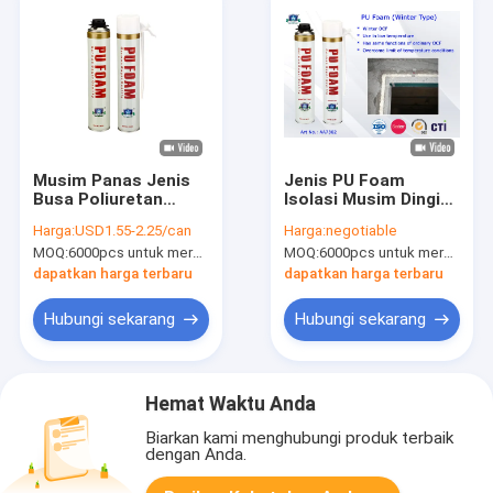
Musim Panas Jenis
Jenis PU Foam
Busa Poliuretan
Isolasi Musim Dingin
Semprot B3 Tahan
Semprot B3 Tahan
Harga:
USD1.55-2.25/can
Harga:
negotiable
Api PU Busa untuk
Api untuk Pintu dan
MOQ:
6000pcs untuk merek Aristo, 15000pcs untuk merek OEM
MOQ:
6000pcs untuk merek Aristo, 15000pcs untuk pelanggan merek
Isolasi / Penyegelan
Jendela
dapatkan harga terbaru
dapatkan harga terbaru
Hubungi sekarang
Hubungi sekarang
Hemat Waktu Anda
Biarkan kami menghubungi produk terbaik
dengan Anda.