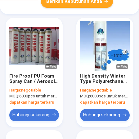
Berikan Kebutuhan Anda
Fire Proof PU Foam
High Density Winter
Spray Can / Aerosol
Type Polyurethane
Polyurethane Foam
Foam Spray Can
Harga:
negotiable
Harga:
negotiable
Insulation B2 Grade
dengan Straw / Gun
MOQ:
6000pcs untuk merek Aristo, 15000pcs untuk pelanggan merek
MOQ:
6000pcs untuk merek Aristo, 15000pcs untuk pelanggan merek
Nozzle
dapatkan harga terbaru
dapatkan harga terbaru
Hubungi sekarang
Hubungi sekarang