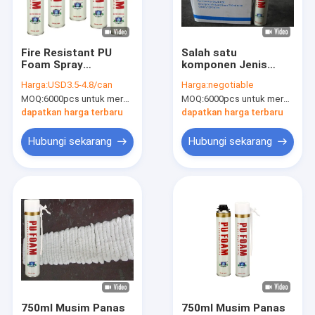
Tur Pabrik
Kontrol Kualitas
Fire Resistant PU
Salah satu
Foam Spray
komponen Jenis
News
Insulation Multi-
Musim Panas PU
Harga:
USD3.5-4.8/can
Harga:
negotiable
purpose Aristo
Foam Spray /
MOQ:
6000pcs untuk merek Aristo, 15000pcs untuk pelanggan merek
MOQ:
6000pcs untuk merek Aristo, 15000pcs untuk pelanggan merek
Polyurethane Foam
Polyurethane Foam
Gun / Straw Type
dapatkan harga terbaru
dapatkan harga terbaru
Cat Semprot Kain
Hubungi sekarang
Hubungi sekarang
Graffiti Cat Semprot
cat semprot akrilik
Pelumas Industri
Menandai Cat Semprot
Spidol
750ml Musim Panas
750ml Musim Panas