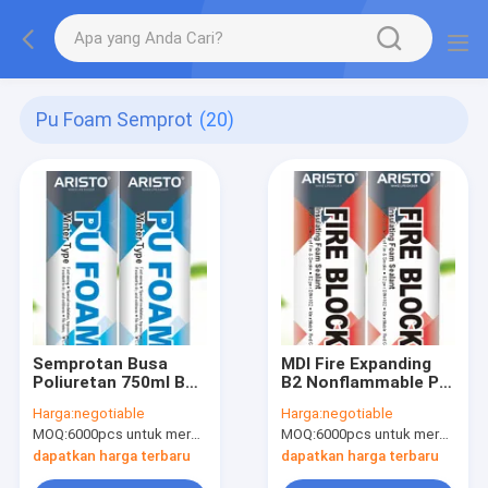
Pu Foam Semprot
(20)
Semprotan Busa
MDI Fire Expanding
Poliuretan 750ml B3
B2 Nonflammable PU
Suhu Rendah Mudah
Foam Spray 750ml
Harga:
negotiable
Harga:
negotiable
Terbakar
MOQ:
6000pcs untuk merek Aristo, 15000pcs untuk merek pelanggan
MOQ:
6000pcs untuk merek Aristo, 15000pcs untuk merek pelanggan
dapatkan harga terbaru
dapatkan harga terbaru