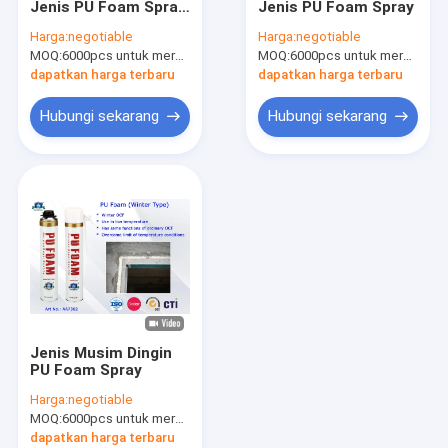
Jenis PU Foam Spray
Jenis PU Foam Spray
Cat Berbahan Dasar Air
Cleaner / Spray
Harga:
negotiable
Harga:
negotiable
Insulation Foam Bisa
MOQ:
Pembersih Mobil Semprot
6000pcs untuk merek Aristo, 15000pcs untuk pelanggan merek
MOQ:
6000pcs untuk merek Aristo, 15000pcs untuk pelanggan merek
Satu-komponen
dapatkan harga terbaru
dapatkan harga terbaru
Produk Perawatan Otomatis
Hubungi sekarang
Hubungi sekarang
Semprotan Pembersih Listrik
Pembersih Rumah Tangga
Pu Foam Semprot
Silikon sealant
Perekat Semprot
Jenis Musim Dingin
Sealant poliuretan
PU Foam Spray
Harga:
negotiable
produk perawatan pribadi
MOQ:
6000pcs untuk merek Aristo, 15000pcs untuk pelanggan merek
dapatkan harga terbaru