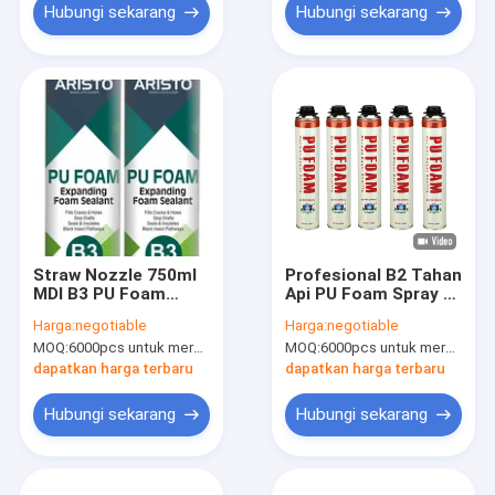
Hubungi sekarang
Hubungi sekarang
Straw Nozzle 750ml
Profesional B2 Tahan
MDI B3 PU Foam
Api PU Foam Spray /
Semprot Satu
Polyurethane Foam
Harga:
negotiable
Harga:
negotiable
Komponen
750ml
MOQ:
6000pcs untuk merek Aristo, 15000pcs untuk merek pelanggan
MOQ:
6000pcs untuk merek Aristo, 15000pcs untuk pelanggan merek
dapatkan harga terbaru
dapatkan harga terbaru
Hubungi sekarang
Hubungi sekarang