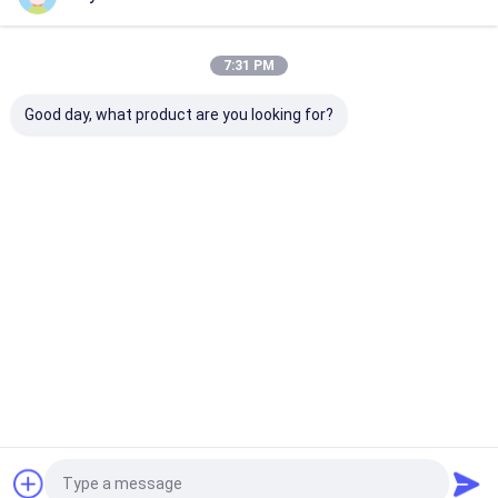
Kategori Kami
7:31 PM
Good day, what product are you looking for?
Cat Semprot Kain
Graffiti Cat Semprot
cat semprot ak
Rumah
Tentang kita
Desktop Site
Sitemap
Kebijakan Privasi
Kualitas
Cat Semprot Kain
Pabrik cina.Copyright © 2026 Aristo
Industries Corporation Limited. All Rights Reserved.