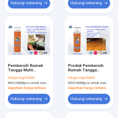
Hubungi sekarang
Hubungi sekarang
Pembersih Rumah
Produk Pembersih
Tangga Multi
Rumah Tangga
Purpose Cleaner
Kristal Pembersih
Harga:
negotiable
Harga:
negotiable
untuk Produk
Lantai Kayu Semprot
MOQ:
6000pcs untuk merek Aristo, 15000pcs untuk pelanggan merek
MOQ:
6000pcs untuk merek Aristo, 15000pcs untuk pelanggan merek
Pembersih Kamar
dengan Multi-Wangi
Rumah
dapatkan harga terbaru
dapatkan harga terbaru
Hubungi sekarang
Hubungi sekarang