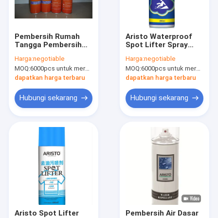
Tur Pabrik
Kontrol Kualitas
Pembersih Rumah
Aristo Waterproof
Tangga Pembersih
Spot Lifter Spray
News
Busa
Semprot Anti Slip
Harga:
negotiable
Harga:
negotiable
Untuk Kamar Mandi
MOQ:
6000pcs untuk merek Aristo, 15000pcs untuk pelanggan merek
MOQ:
6000pcs untuk merek Aristo, 15000pcs untuk merek pelanggan
Tangga Tangga
dapatkan harga terbaru
dapatkan harga terbaru
Cat Semprot Kain
Hubungi sekarang
Hubungi sekarang
Graffiti Cat Semprot
cat semprot akrilik
Pelumas Industri
Menandai Cat Semprot
Spidol
Aristo Spot Lifter
Pembersih Air Dasar