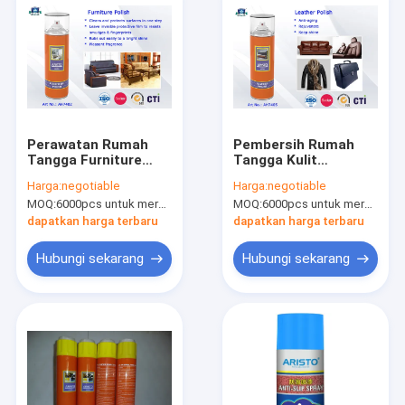
Perawatan Rumah
Pembersih Rumah
Tangga Furniture
Tangga Kulit
Polish
Polandia
Harga:
negotiable
Harga:
negotiable
MOQ:
6000pcs untuk merek Aristo, 15000pcs untuk pelanggan merek
MOQ:
6000pcs untuk merek Aristo, 15000pcs untuk pelanggan merek
dapatkan harga terbaru
dapatkan harga terbaru
Hubungi sekarang
Hubungi sekarang
Rumah
Produk
Tentang Kami