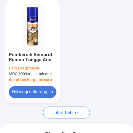
Pembersih Semprot
Rumah Tangga Aristo
Bathroom Fresh
Harga:
negotiable
Fragrance CTI
MOQ:
6000pcs untuk merek Aristo, 15000pcs untuk merek pelanggan
dapatkan harga terbaru
Hubungi sekarang
Lihat Lebih