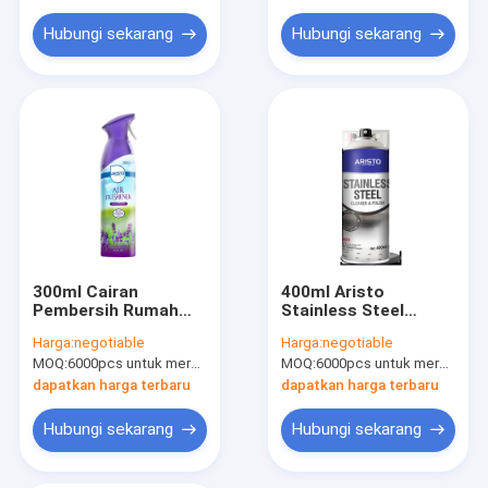
Hubungi sekarang
Hubungi sekarang
300ml Cairan
400ml Aristo
Pembersih Rumah
Stainless Steel
Tangga Kain
Cleaner Perawatan
Harga:
negotiable
Harga:
negotiable
Penyegar Ruangan
Rumah Tangga
MOQ:
6000pcs untuk merek Aristo, 15000pcs untuk merek pelanggan
MOQ:
6000pcs untuk merek Aristo, 15000pcs untuk merek pelanggan
SGS
Semprot Aerosol
dapatkan harga terbaru
dapatkan harga terbaru
Hubungi sekarang
Hubungi sekarang