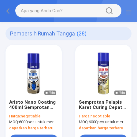
Pembersih Rumah Tangga
(28)
Aristo Nano Coating
Semprotan Pelapis
400ml Semprotan
Karet Curing Cepat
Anti Air Untuk Kain
Aristo Leak Fix Spray
Harga:
negotiable
Harga:
negotiable
500ml
MOQ:
6000pcs untuk merek Aristo, 15000pcs untuk merek pelanggan
MOQ:
6000pcs untuk merek Aristo, 15000pcs untuk merek pelanggan
dapatkan harga terbaru
dapatkan harga terbaru