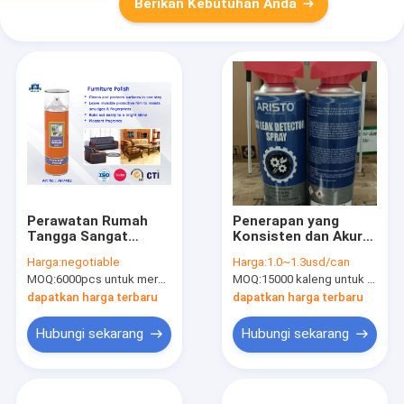
Berikan Kebutuhan Anda
Perawatan Rumah
Penerapan yang
Tangga Sangat
Konsisten dan Akurat
Efisien Furniture
dengan Aerosol
Harga:
negotiable
Harga:
1.0~1.3usd/can
Polish Aerosol Bisa
Rumah Tangga untuk
MOQ:
6000pcs untuk merek Aristo, 15000pcs untuk pelanggan merek
MOQ:
15000 kaleng untuk OEM, 6000 kaleng untuk merek Aristo
Anti-UV dan Ramah
Deteksi Kebocoran
Lingkungan
Gas pada Pipa Plastik
dapatkan harga terbaru
dapatkan harga terbaru
dan Logam
Hubungi sekarang
Hubungi sekarang