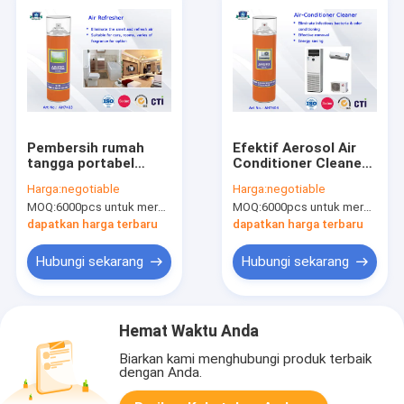
Pembersih rumah
Efektif Aerosol Air
tangga portabel
Conditioner Cleaner
pembersih udara, Air
Semprot Produk
Harga:
negotiable
Harga:
negotiable
Frehser Spray untuk
Pembersih Rumah
MOQ:
6000pcs untuk merek Aristo, 15000pcs untuk pelanggan merek
MOQ:
6000pcs untuk merek Aristo, 15000pcs untuk pelanggan merek
produk pembersih
untuk Kamar atau
rumah
Mobil
dapatkan harga terbaru
dapatkan harga terbaru
Hubungi sekarang
Hubungi sekarang
Hemat Waktu Anda
Biarkan kami menghubungi produk terbaik
dengan Anda.