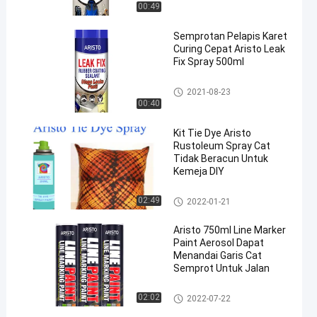
00:49
Semprotan Pelapis Karet
Curing Cepat Aristo Leak
Fix Spray 500ml
Pembersih Rumah Tangga
2021-08-23
00:40
Kit Tie Dye Aristo
Rustoleum Spray Cat
Tidak Beracun Untuk
Kemeja DIY
Cat Semprot Kain
02:49
2022-01-21
Aristo 750ml Line Marker
Paint Aerosol Dapat
Menandai Garis Cat
Semprot Untuk Jalan
Menandai Cat Semprot
02:02
2022-07-22