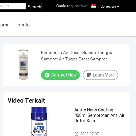
Quote request suatu
|
Indonesian
Search
kami
berita
Pembersih Air Dasar Rumah Tangga
Semprot Air Tugas Berat Semprot
Contact Now
Learn More
Video Terkait
Aristo Nano Coating
400ml Semprotan Anti Air
Untuk Kain
Pembersih Rumah Tangga
2022-07-07