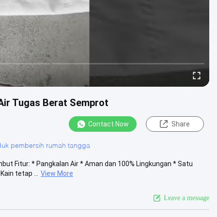
Air Tugas Berat Semprot
Contact Now
Share
duk pembersih rumah tangga
mbut Fitur: * Pangkalan Air * Aman dan 100% Lingkungan * Satu
ain tetap ...
View More
Leave a message