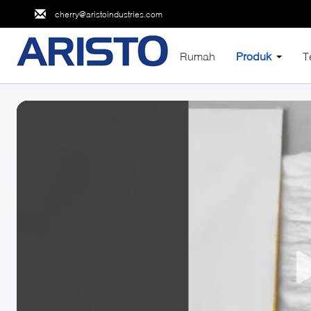
cherry@aristoindustries.com
Rumah
Produk
T