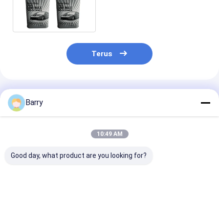
Perlindungan Silicone Wax
Spray 473ml / tin
Terus
Rekomendasi Produk
Barry
10:49 AM
Good day, what product are you looking for?
Produk Perawatan
Produk Perawatan
Tire Sealer &
Auto Semprot
Auto Sealant Ban
Inflator Sempr
Undercoating Karet
Produk Peraw
Ban Mobil