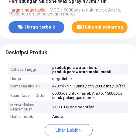
Perlindungan Silicone Wax Spray 473ml / tin
Harga：negotiable
MOQ：6000pcs untuk merek Aristo,
15000pcs untuk pelanggan merek
Harga terbaik
Hubungi sekarang
Deskripsi Produk
,
produk perawatan ban
Cahaya Tinggi
produk perawatan mobil mobil
Harga
negotiable
Kemasan rincian
473 ml / tin, 12tins / ctn 2600ctns / 20'fcl
6000pcs untuk merek Aristo, 15000pcs
Kuantitas min Order
untuk pelanggan merek
Menyediakan
2.000.000 pcs per bulan
kemampuan
Nama merek
Aristo
Lihat Lebih