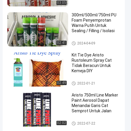
03:05
300ml/500ml/750ml PU
Foam Penyemprotan
Warna Putih Untuk
Sealing / Filling / Isolasi
Pu Foam Semprot
02:41
2024-04-09
Kit Tie Dye Aristo
Rustoleum Spray Cat
Tidak Beracun Untuk
Kemeja DIY
Cat Semprot Kain
02:49
2022-01-21
Aristo 750ml Line Marker
Paint Aerosol Dapat
Menandai Garis Cat
Semprot Untuk Jalan
Menandai Cat Semprot
02:02
2022-07-22