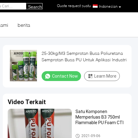
Quote request suatu
|
Indonesian
Search
kami
berita
25-30kg/M3 Semprotan Busa Poliuretana
Semprotan Busa PU Untuk Aplikasi Industri
Contact Now
Learn More
Video Terkait
Satu Komponen
Memperluas B3 750ml
Flammable PU Foam CTI
Pu Foam Semprot
2021-09-06