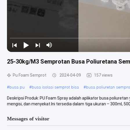
25-30kg/M3 Semprotan Busa Poliuretana Semp
Pu Foam Semprot
2024-04-09
157 views
#
busa pu
#
busa isolasi semprot bisa
#
busa poliuretan sempro
Deskripsi Produk: PU Foam Spray adalah aplikator busa poliuret
mengisi, dan menyekat.Ini tersedia dalam tiga ukuran – 300ml, 500m
Messages of visitor