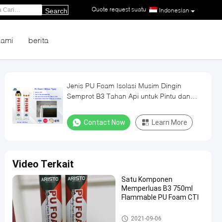
Quote request suatu
|
Indonesian
Search
kami
berita
Jenis PU Foam Isolasi Musim Dingin
Semprot B3 Tahan Api untuk Pintu dan
Jendela
Contact Now
Learn More
Video Terkait
Satu Komponen
Memperluas B3 750ml
Flammable PU Foam CTI
Pu Foam Semprot
2021-09-06