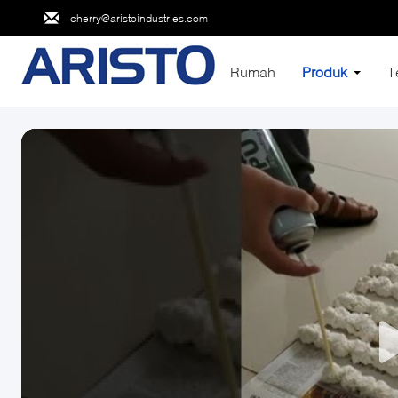
cherry@aristoindustries.com
Rumah
Produk
T