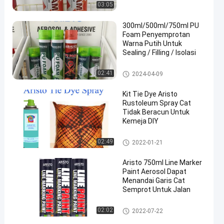
03:05
300ml/500ml/750ml PU
Foam Penyemprotan
Warna Putih Untuk
Sealing / Filling / Isolasi
Pu Foam Semprot
02:41
2024-04-09
Kit Tie Dye Aristo
Rustoleum Spray Cat
Tidak Beracun Untuk
Kemeja DIY
Cat Semprot Kain
02:49
2022-01-21
Aristo 750ml Line Marker
Paint Aerosol Dapat
Menandai Garis Cat
Semprot Untuk Jalan
Menandai Cat Semprot
02:02
2022-07-22