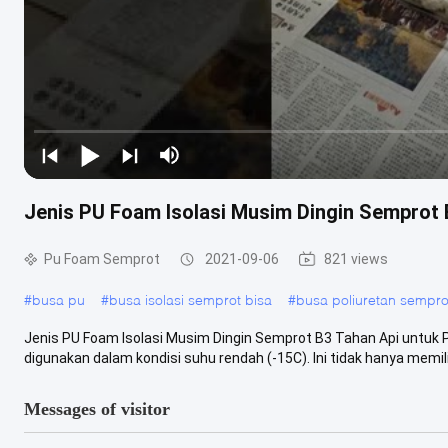
Jenis PU Foam Isolasi Musim Dingin Semprot 
Pu Foam Semprot
2021-09-06
821 views
#
busa pu
#
busa isolasi semprot bisa
#
busa poliuretan sempro
Jenis PU Foam Isolasi Musim Dingin Semprot B3 Tahan Api untuk P
digunakan dalam kondisi suhu rendah (-15C). Ini tidak hanya memiliki
Messages of visitor